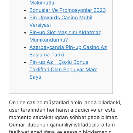
Məlumatlar
Bonuslar Və Promosyonlar 2023
Pin Upwards Casino Mobil
Versiyası
Pin-up Slot Maşınını Aldatmaq
Mümkündürmü?
Azərbaycanda Pin-up Casino Az
Başlama Tarixi
Pin-up Az – Çoxlu Bonus
Təklifləri Olan Populyar Mərc
Saytı
On line casino müştəriləri əmin landa bilərlər ki,
user tərəfindən hər hansı aldadıcı və en este
momento saxtakarlıqdan söhbət gedə bilməz.
Qumar klubunun qanuniliyi istifadəçilərə tam
fəaliyyət azadlığına və əsassız bloklamanın