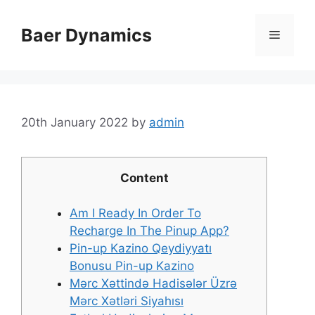
Skip
to
Baer Dynamics
Menu
content
20th January 2022
by
admin
Content
Am I Ready In Order To
Recharge In The Pinup App?
Pin-up Kazino Qeydiyyatı
Bonusu Pin-up Kazino
Mərс Xəttində Hаdisələr Üzrə
Mərс Xətləri Siyаhısı