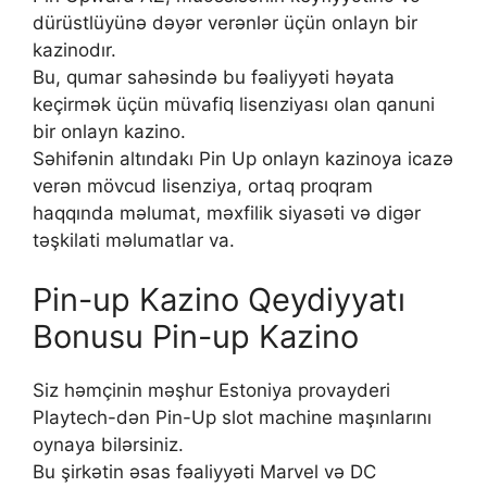
dürüstlüyünə dəyər verənlər üçün onlayn bir
kazinodır.
Bu, qumar sahəsində bu fəaliyyəti həyata
keçirmək üçün müvafiq lisenziyası olan qanuni
bir onlayn kazino.
Səhifənin altındakı Pin Up onlayn kazinoya icazə
verən mövcud lisenziya, ortaq proqram
haqqında məlumat, məxfilik siyasəti və digər
təşkilati məlumatlar va.
Pin-up Kazino Qeydiyyatı
Bonusu Pin-up Kazino
Siz həmçinin məşhur Estoniya provayderi
Playtech-dən Pin-Up slot machine maşınlarını
oynaya bilərsiniz.
Bu şirkətin əsas fəaliyyəti Marvel və DC