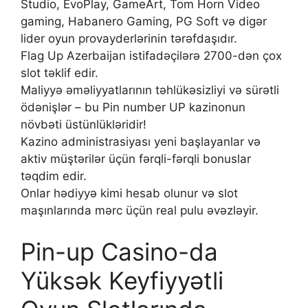
Studio, EvoPlay, GameArt, Tom Horn Video
gaming, Habanero Gaming, PG Soft və digər
lider oyun provayderlərinin tərəfdaşıdır.
Flag Up Azerbaijan istifadəçilərə 2700-dən çox
slot təklif edir.
Maliyyə əməliyyatlarının təhlükəsizliyi və sürətli
ödənişlər – bu Pin number UP kazinonun
növbəti üstünlükləridir!
Kazino administrasiyası yeni başlayanlar və
aktiv müştərilər üçün fərqli-fərqli bonuslar
təqdim edir.
Onlar hədiyyə kimi hesab olunur və slot
maşınlarında mərc üçün real pulu əvəzləyir.
Pin-up Casino-da
Yüksək Keyfiyyətli