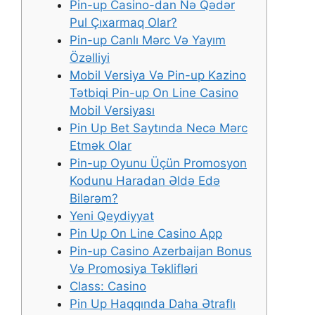
Pin-up Casino-dan Nə Qədər
Pul Çıxarmaq Olar?
Pin-up Canlı Mərc Və Yayım
Özəlliyi
Mobil Versiya Və Pin-up Kazino
Tətbiqi Pin-up On Line Casino
Mobil Versiyası
Рin Uр Bеt Sаytındа Nесə Mərс
Еtmək Оlаr
Pin-up Oyunu Üçün Promosyon
Kodunu Haradan Əldə Edə
Bilərəm?
Yeni Qeydiyyat
Pin Up On Line Casino App
Pin-up Casino Azerbaijan Bonus
Və Promosiya Təklifləri
Class: Casino
Pin Up Haqqında Daha Ətraflı