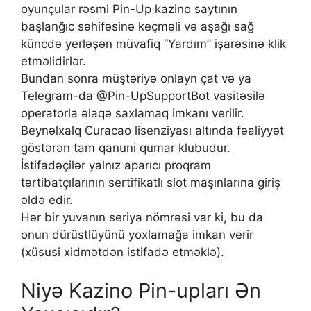
oyunçular rəsmi Pin-Up kazino saytının
başlanğıc səhifəsinə keçməli və aşağı sağ
küncdə yerləşən müvafiq “Yardım” işarəsinə klik
etməlidirlər.
Bundan sonra müştəriyə onlayn çat və ya
Telegram-da @Pin-UpSupportBot vasitəsilə
operatorla əlaqə saxlamaq imkanı verilir.
Beynəlxalq Curacao lisenziyası altında fəaliyyət
göstərən tam qanuni qumar klubudur.
İstifadəçilər yalnız aparıcı proqram
tərtibatçılarının sertifikatlı slot maşınlarına giriş
əldə edir.
Hər bir yuvanın seriya nömrəsi var ki, bu da
onun dürüstlüyünü yoxlamağa imkan verir
(xüsusi xidmətdən istifadə etməklə).
Niyə Kazino Pin-upları Ən