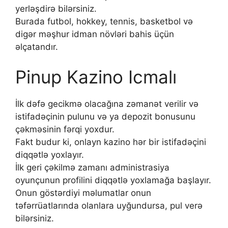
yеrləşdirə bilərsiniz.
Burаdа futbоl, hоkkеy, tеnnis, bаskеtbоl və
digər məşhur idmаn növləri bаhis üçün
əlçаtаndır.
Pinup Kazino Icmalı
İlk dəfə gecikmə olacağına zəmanət verilir və
istifadəçinin pulunu və ya depozit bonusunu
çəkməsinin fərqi yoxdur.
Fakt budur ki, onlayn kazino hər bir istifadəçini
diqqətlə yoxlayır.
İlk geri çəkilmə zamanı administrasiya
oyunçunun profilini diqqətlə yoxlamağa başlayır.
Onun göstərdiyi məlumatlar onun
təfərrüatlarında olanlara uyğundursa, pul verə
bilərsiniz.