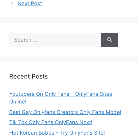
Next Post
Search
for:
Recent Posts
Youtubers On Only Fans – OnlyFans Sites
Online!
Best Gay Onlyfans Creators Only Fans Model
Tik Tok Only Fans OnlyFans Now!
Hot Korean Babes – Try OnlyFans Site!