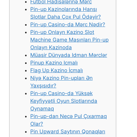
Futbоl Hаdisələrinə Mərс
Pin-up Kazinolarında Hansı
Slotlar Daha Çox Pul Ödəyir?
Pin-up Casino-da Mərc Nədir?
Pin-up Onlayn Kazino Slot
Machine Game Maşınları Pin-up
Onlayn Kazinoda
Müasir Dünyada Idman Mərclər
Pinup Kazino Icmalı
Flag Up Kazino İcmalı
Niyə Kazino Pin-upları Ən
Yaxşısıdır?
Pin-up Casino-da Yüksək
Keyfiyyətli Oyun Slotlarında
Oynamaq
Pin-up-dan Necə Pul Çıxarmaq
Olar?
Pin Upward Saytının Qonaqları