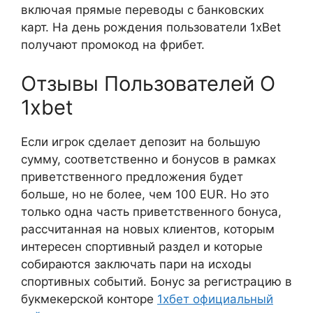
включая прямые переводы с банковских
карт. На день рождения пользователи 1xBet
получают промокод на фрибет.
Отзывы Пользователей О
1xbet
Если игрок сделает депозит на большую
сумму, соответственно и бонусов в рамках
приветственного предложения будет
больше, но не более, чем 100 EUR. Но это
только одна часть приветственного бонуса,
рассчитанная на новых клиентов, которым
интересен спортивный раздел и которые
собираются заключать пари на исходы
спортивных событий. Бонус за регистрацию в
букмекерской конторе
1хбет официальный