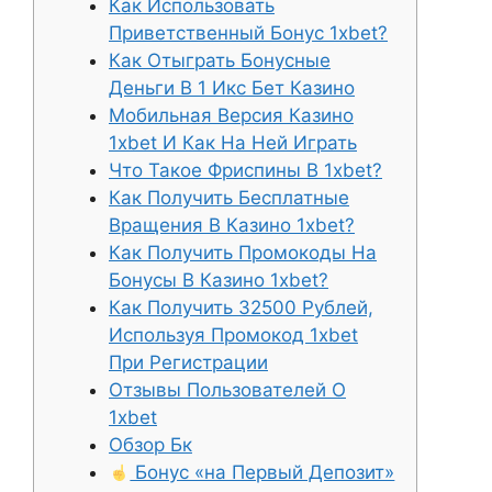
Как Использовать
Приветственный Бонус 1xbet?
Как Отыграть Бонусные
Деньги В 1 Икс Бет Казино
Мобильная Версия Казино
1xbet И Как На Ней Играть
Что Такое Фриспины В 1xbet?
Как Получить Бесплатные
Вращения В Казино 1xbet?
Как Получить Промокоды На
Бонусы В Казино 1xbet?
Как Получить 32500 Рублей,
Используя Промокод 1xbet
При Регистрации
Отзывы Пользователей О
1xbet
Обзор Бк
Бонус «на Первый Депозит»