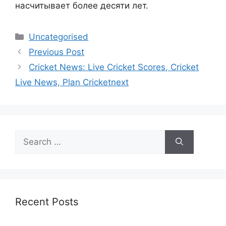
насчитывает более десяти лет.
Categories
Uncategorised
Previous Post
Cricket News: Live Cricket Scores, Cricket
Live News, Plan Cricketnext
Search
for:
Recent Posts