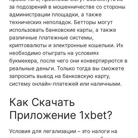
за подозрений в мошенничестве со стороны
администрации площадки, а также
технических неполадок. Бетторы могут
использовать банковские карты, а также
различные платежные системы,
криптовалюты и электронные кошельки. Их
необходимо отыграть на условиях
букмекера, после чего они конвертируются в
реальные деньги. Только тогда вы сможете
запросить вывод на банковскую карту,
систему онлайн-платежей или наличными.
Как Скачать
Приложение 1xbet?
Условия для легализации – это налоги на