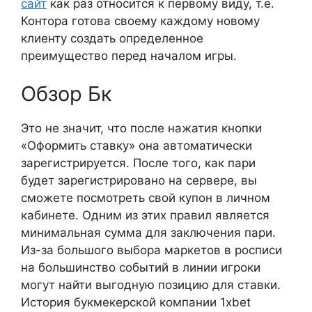
сайт
как раз относится к первому виду, т.е.
Контора готова своему каждому новому
клиенту создать определенное
преимущество перед началом игры.
Обзор Бк
Это не значит, что после нажатия кнопки
«Оформить ставку» она автоматически
зарегистрируется. После того, как пари
будет зарегистрировано на сервере, вы
сможете посмотреть свой купон в личном
кабинете. Одним из этих правил является
минимальная сумма для заключения пари.
Из-за большого выбора маркетов в росписи
на большинство событий в линии игроки
могут найти выгодную позицию для ставки.
История букмекерской компании 1xbet