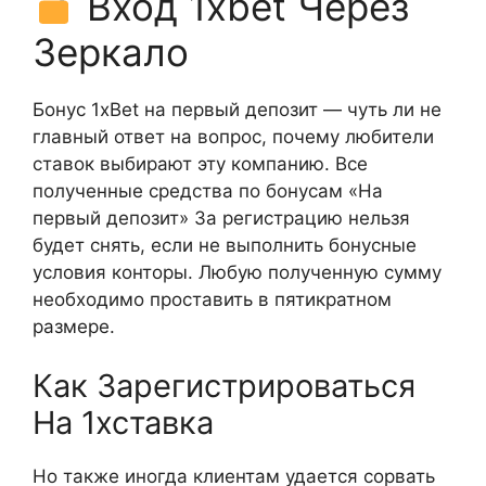
Вход 1xbet Через
Зеркало
Бонус 1xBet на первый депозит — чуть ли не
главный ответ на вопрос, почему любители
ставок выбирают эту компанию. Все
полученные средства по бонусам «На
первый депозит» За регистрацию нельзя
будет снять, если не выполнить бонусные
условия конторы. Любую полученную сумму
необходимо проставить в пятикратном
размере.
Как Зарегистрироваться
На 1хставка
Но также иногда клиентам удается сорвать