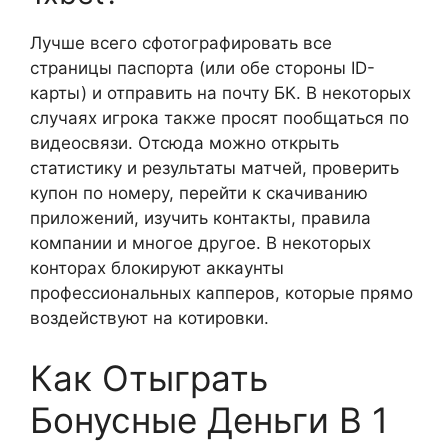
Лучше всего сфотографировать все
страницы паспорта (или обе стороны ID-
карты) и отправить на почту БК. В некоторых
случаях игрока также просят пообщаться по
видеосвязи. Отсюда можно открыть
статистику и результаты матчей, проверить
купон по номеру, перейти к скачиванию
приложений, изучить контакты, правила
компании и многое другое. В некоторых
конторах блокируют аккаунты
профессиональных капперов, которые прямо
воздействуют на котировки.
Как Отыграть
Бонусные Деньги В 1