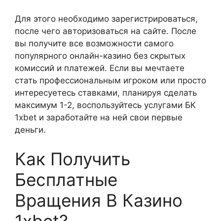
Для этого необходимо зарегистрироваться,
после чего авторизоваться на сайте. После
вы получите все возможности самого
популярного онлайн-казино без скрытых
комиссий и платежей. Если вы мечтаете
стать профессиональным игроком или просто
интересуетесь ставками, планируя сделать
максимум 1-2, воспользуйтесь услугами БК
1xbet и заработайте на ней свои первые
деньги.
Как Получить
Бесплатные
Вращения В Казино