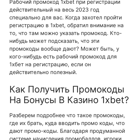
Рабочий промокод 1xbet при регистрации
действительный на весь 2023 год
специально для вас. Когда захотел пройти
регистрацию в 1xbet, обратил внимание на
то, что там можно указать промокод. Кто-
нибудь может подсказать, что эти
промокоды вообще дают? Может быть, у
кого-нибудь есть рабочий промокод для
1хбет на регистрацию, если он
действительно полезный.
Как Получить Промокоды
На Бонусы В Казино 1xbet?
Разберем подробнее что такое промокоды,
где их брать, куда вводить промо коды, что
дают промо-коды. Благодаря продуманной
системе начисления промобаллов, игроки