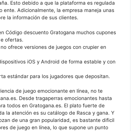
ña. Esto debido a que la plataforma es regulada
cho ente. Adicionalmente, la empresa maneja unas
bre la información de sus clientes.
 en Código descuento Gratogana muchos cupones
e ofertas.
no ofrece versiones de juegos con crupier en
positivos iOS y Android de forma estable y con
ta estándar para los jugadores que depositan.
encia de juego emocionante en línea, no te
gana.es. Desde tragaperras emocionantes hasta
ra todos en Gratogana.es. El plato fuerte de
a la atención es su catálogo de Rasca y gana. Y
zan de una gran popularidad, es bastante dificil
ores de juego en línea, lo que supone un punto