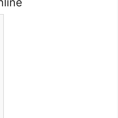
nline