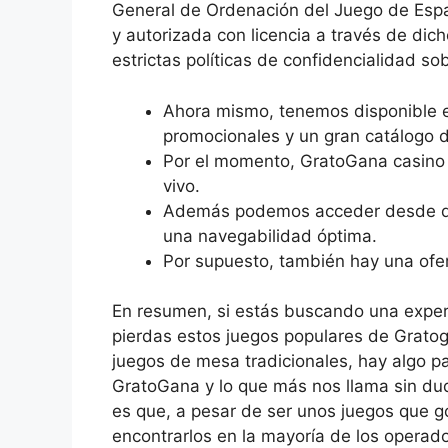
General de Ordenación del Juego de Espa
y autorizada con licencia a través de di
estrictas políticas de confidencialidad so
Ahora mismo, tenemos disponible
promocionales y un gran catálogo d
Por el momento, GratoGana casino 
vivo.
Además podemos acceder desde dis
una navegabilidad óptima.
Por supuesto, también hay una ofer
En resumen, si estás buscando una experi
pierdas estos juegos populares de Grato
juegos de mesa tradicionales, hay algo pa
GratoGana y lo que más nos llama sin dud
es que, a pesar de ser unos juegos que go
encontrarlos en la mayoría de los operad