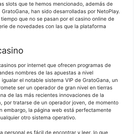
as slots que te hemos mencionado, además de
 GratoGana, han sido desarrolladas por NetoPlay.
tiempo que no se pasan por el casino online de
erie de novedades con las que la plataforma
casino
casinos por internet que ofrecen programas de
grandes nombres de las apuestas a nivel
n igualar el notable sistema VIP de GratoGana, un
romete ser un operador de gran nivel en tierras
na de las más recientes innovaciones de la
na, por tratarse de un operador joven, de momento
Sin embargo, la página web está perfectamente
ualquier otro sistema operativo.
 personal es fácil de encontrar y leer, lo que