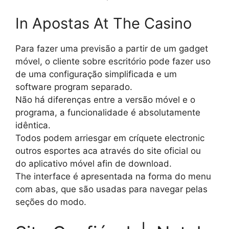
In Apostas At The Casino
Para fazer uma previsão a partir de um gadget
móvel, o cliente sobre escritório pode fazer uso
de uma configuração simplificada e um
software program separado.
Não há diferenças entre a versão móvel e o
programa, a funcionalidade é absolutamente
idêntica.
Todos podem arriesgar em críquete electronic
outros esportes aca através do site oficial ou
do aplicativo móvel afin de download.
The interface é apresentada na forma do menu
com abas, que são usadas para navegar pelas
seções do modo.