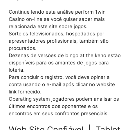
Continue lendo esta análise perform 1win
Casino on-line se você quiser saber mais
relacionada este site sobre jogos.
Sorteios televisionados, hospedados por
apresentadores profissionais, também são
procurados.
Dezenas de versões de bingo at the keno estão
disponíveis para os amantes de jogos para
loteria.
Para concluir o registro, você deve opinar a
conta usando o e-mail após clicar no website
link fornecido.
Operating system jogadores podem analisar os
últimos encontros dos oponentes e os
encontros em seus confrontos presenciais.
Web Site Confiável | Tablet