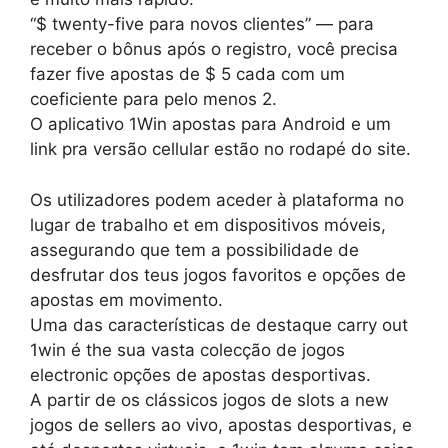
“$ twenty-five para novos clientes” — para
receber o bônus após o registro, você precisa
fazer five apostas de $ 5 cada com um
coeficiente para pelo menos 2.
O aplicativo 1Win apostas para Android e um
link pra versão cellular estão no rodapé do site.
Os utilizadores podem aceder à plataforma no
lugar de trabalho et em dispositivos móveis,
assegurando que tem a possibilidade de
desfrutar dos teus jogos favoritos e opções de
apostas em movimento.
Uma das características de destaque carry out
1win é the sua vasta colecção de jogos
electronic opções de apostas desportivas.
A partir de os clássicos jogos de slots a new
jogos de sellers ao vivo, apostas desportivas, e