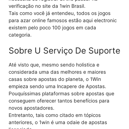
verificação no site da 1win Brasil.
Tais como você já entendeu, todos os jogos
para azar online famosos estão aqui electronic
existem pelo poco 100 jogos em cada
categoria.
Sobre U Serviço De Suporte
Até visto que, mesmo sendo holistica e
considerada uma das melhores e maiores
casas sobre apostas do planeta, o 1Win
empieza sendo uma Incapere de Apostas.
Pouquíssimas plataformas sobre apostas que
conseguem oferecer tantos benefícios para
novos apostadores.
Entretanto, tais como citado em tópicos
anteriores, o 1win é uma odaie de apostas