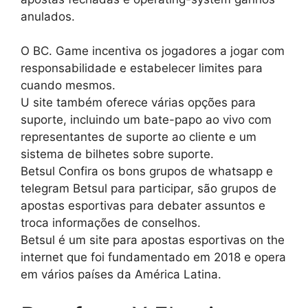
anulados.
O BC. Game incentiva os jogadores a jogar com
responsabilidade e estabelecer limites para
cuando mesmos.
U site também oferece várias opções para
suporte, incluindo um bate-papo ao vivo com
representantes de suporte ao cliente e um
sistema de bilhetes sobre suporte.
Betsul Confira os bons grupos de whatsapp e
telegram Betsul para participar, são grupos de
apostas esportivas para debater assuntos e
troca informações de conselhos.
Betsul é um site para apostas esportivas on the
internet que foi fundamentado em 2018 e opera
em vários países da América Latina.