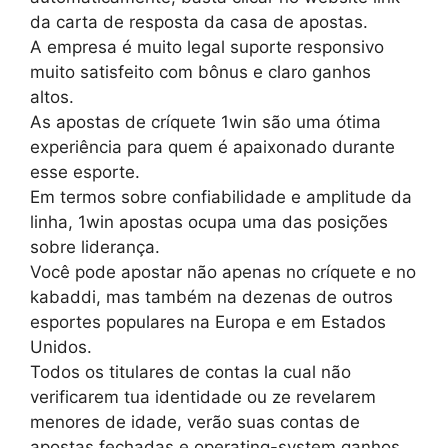
da carta de resposta da casa de apostas.
A empresa é muito legal suporte responsivo
muito satisfeito com bônus e claro ganhos
altos.
As apostas de críquete 1win são uma ótima
experiência para quem é apaixonado durante
esse esporte.
Em termos sobre confiabilidade e amplitude da
linha, 1win apostas ocupa uma das posições
sobre liderança.
Você pode apostar não apenas no críquete e no
kabaddi, mas também na dezenas de outros
esportes populares na Europa e em Estados
Unidos.
Todos os titulares de contas la cual não
verificarem tua identidade ou ze revelarem
menores de idade, verão suas contas de
apostas fechadas e operating-system ganhos