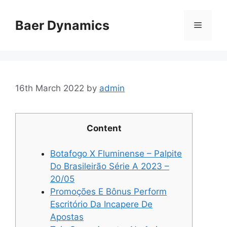
Skip
to
Baer Dynamics
Menu
content
16th March 2022
by
admin
Content
Botafogo X Fluminense – Palpite
Do Brasileirão Série A 2023 –
20/05
Promoções E Bônus Perform
Escritório Da Incapere De
Apostas