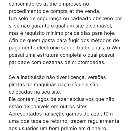
consumidores at the empresas no
procedimento de compra at the venda.
Um selo de segurança ou cadeado obsceno por
si só não garante o qual um site é confiável,
mas é requisito mínimo pra os dias para hoje.
Afin de quem gosta para fugir dos métodos de
pagamento electronic saque tradicionais, o Win
possui uma estrutura completa o qual possui
paridade com dezenas de criptomoedas.
Se a instituição não tiver licença, versões
piratas de máquinas caça-níqueis são
colocadas na seu site.
Ele contém jogos de azar exclusivos que não
estão disponíveis em outros sites.
Apresentados na seção games de azar, têm
uma boa taxa de retorno, trazem regularmente
aos usuários um bom prêmio em dinheiro.