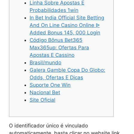
Linha Sobre Apostas E
Probabilidades 1win
In Bet India Official Site Betting
And On Line Casino Online ᐉ
Added Bonus 145, 000 Login
Código Bônus Bet365
Max365up: Ofertas Para
Apostas E Cassino
Brasil/mundo
Galera Gamble Copa Do Globo:
Odds, Ofertas E Dicas
Suporte One Win
Nacional Bet
Site Oficial
O identificador único é vinculado
automaticamente, basta clicar no website link