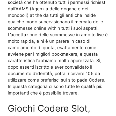
società che ha ottenuto tutti i permessi richiesti
dall’AAMS (Agenzia delle dogane e dei
monopoli) at the da tutti gli enti che inside
qualche modo supervisionano il mercato delle
scommesse online within tutti i suoi aspetti.
L’accettazione delle scommesse in ambito live è
molto rapida, e ni è un parere in caso di
cambiamento di quota, esattamente come
avviene per i migliori bookmakers, e questa
caratteristica l’abbiamo molto apprezzata. Sì,
dopo esserti iscritto e aver convalidato il
documento d’identità, potrai ricevere 10€ da
utilizzare come preferisci sul sito pada Codere.
In questa categoria ci sono tutte le qualità più
importanti che è possibile trovare.
Giochi Codere Slot,