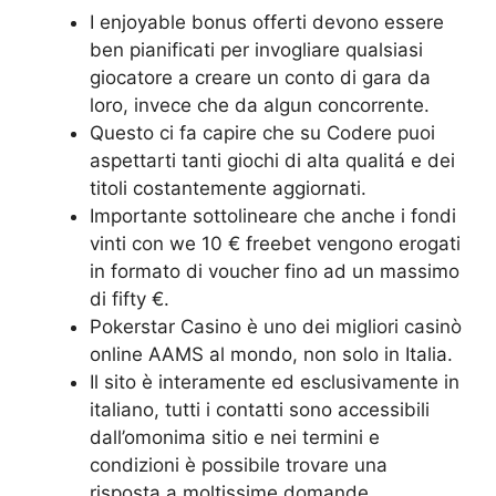
I enjoyable bonus offerti devono essere
ben pianificati per invogliare qualsiasi
giocatore a creare un conto di gara da
loro, invece che da algun concorrente.
Questo ci fa capire che su Codere puoi
aspettarti tanti giochi di alta qualitá e dei
titoli costantemente aggiornati.
Importante sottolineare che anche i fondi
vinti con we 10 € freebet vengono erogati
in formato di voucher fino ad un massimo
di fifty €.
Pokerstar Casino è uno dei migliori casinò
online AAMS al mondo, non solo in Italia.
Il sito è interamente ed esclusivamente in
italiano, tutti i contatti sono accessibili
dall’omonima sitio e nei termini e
condizioni è possibile trovare una
risposta a moltissime domande.