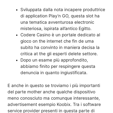
Sviluppata dalla nota incapere produttrice
di application Play’n GO, questa slot ha
una tematica avventurosa electronic
misteriosa, ispirata all’antico Egitto.
Codere Casino è un portale dedicato al
gioco on the internet che fin de uma
subito ha convinto in maniera decisa la
critica at the gli esperti delete settore.
Dopo un esame più approfondito,
abbiamo finito per respingere questa
denuncia in quanto ingiustificata.
E anche in questo se troviamo i più importanti
del parte mother anche qualche dispositivo
meno conosciuto ma comunque interessante,
advertisement esempio Koobix. Tra i software
service provider presenti in questa parte di