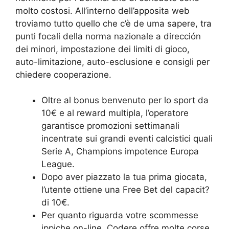
molto costosi. All’interno dell’apposita web
troviamo tutto quello che c’è de uma sapere, tra
punti focali della norma nazionale a dirección
dei minori, impostazione dei limiti di gioco,
auto-limitazione, auto-esclusione e consigli per
chiedere cooperazione.
Oltre al bonus benvenuto per lo sport da
10€ e al reward multipla, l’operatore
garantisce promozioni settimanali
incentrate sui grandi eventi calcistici quali
Serie A, Champions impotence Europa
League.
Dopo aver piazzato la tua prima giocata,
l’utente ottiene una Free Bet del capacit?
di 10€.
Per quanto riguarda votre scommesse
ippiche on-line, Codere offre molte corse