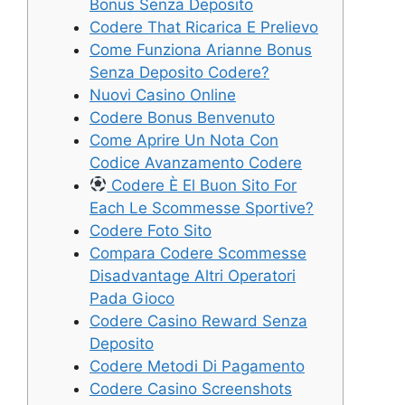
Bonus Senza Deposito
Codere That Ricarica E Prelievo
Come Funziona Arianne Bonus
Senza Deposito Codere?
Nuovi Casino Online
Codere Bonus Benvenuto
Come Aprire Un Nota Con
Codice Avanzamento Codere
Codere È El Buon Sito For
Each Le Scommesse Sportive?
Codere Foto Sito
Compara Codere Scommesse
Disadvantage Altri Operatori
Pada Gioco
Codere Casino Reward Senza
Deposito
Codere Metodi Di Pagamento
Codere Casino Screenshots