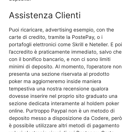
Assistenza Clienti
Puoi ricaricare, advertising esempio, con the
carte di credito, tramite la PostePay, o i
portafogli elettronici come Skrill e Neteller. E poi
l’accredito è praticamente immediato, salvo che
con il bonifico bancario, e non ci sono limiti
minimi di deposito. Al momento, l’operatore non
presenta una sezione riservata al prodotto
poker ma aggiorneremo inside maniera
tempestiva una nostra recensione qualora
dovesse inserire nel proprio sito graduato una
sezione dedicata interamente al holdem poker
online. Purtroppo Paypal non è un metodo di
deposito messo a disposizione da Codere, però
è possibile utilizzare altri metodi di pagamento