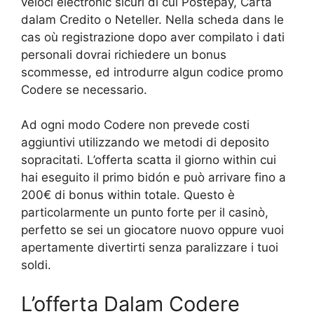
veloci electronic sicuri di cui Postepay, Carta
dalam Credito o Neteller. Nella scheda dans le
cas où registrazione dopo aver compilato i dati
personali dovrai richiedere un bonus
scommesse, ed introdurre algun codice promo
Codere se necessario.
Ad ogni modo Codere non prevede costi
aggiuntivi utilizzando we metodi di deposito
sopracitati. L’offerta scatta il giorno within cui
hai eseguito il primo bidón e può arrivare fino a
200€ di bonus within totale. Questo è
particolarmente un punto forte per il casinò,
perfetto se sei un giocatore nuovo oppure vuoi
apertamente divertirti senza paralizzare i tuoi
soldi.
L’offerta Dalam Codere