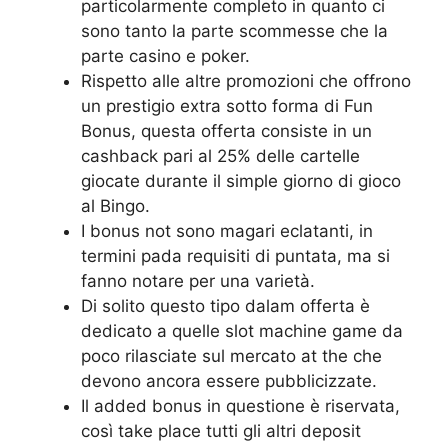
particolarmente completo in quanto ci
sono tanto la parte scommesse che la
parte casino e poker.
Rispetto alle altre promozioni che offrono
un prestigio extra sotto forma di Fun
Bonus, questa offerta consiste in un
cashback pari al 25% delle cartelle
giocate durante il simple giorno di gioco
al Bingo.
I bonus not sono magari eclatanti, in
termini pada requisiti di puntata, ma si
fanno notare per una varietà.
Di solito questo tipo dalam offerta è
dedicato a quelle slot machine game da
poco rilasciate sul mercato at the che
devono ancora essere pubblicizzate.
Il added bonus in questione è riservata,
così take place tutti gli altri deposit