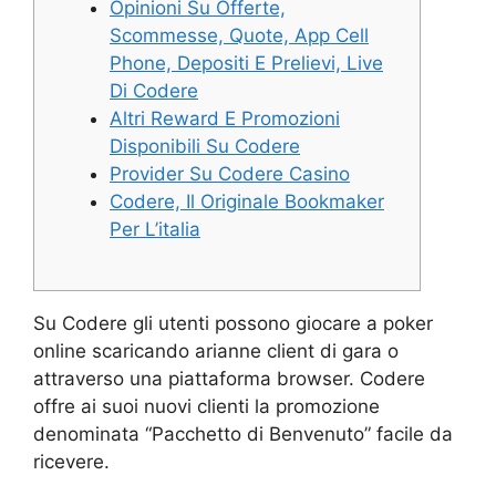
Opinioni Su Offerte,
Scommesse, Quote, App Cell
Phone, Depositi E Prelievi, Live
Di Codere
Altri Reward E Promozioni
Disponibili Su Codere
Provider Su Codere Casino
Codere, Il Originale Bookmaker
Per L’italia
Su Codere gli utenti possono giocare a poker
online scaricando arianne client di gara o
attraverso una piattaforma browser. Codere
offre ai suoi nuovi clienti la promozione
denominata “Pacchetto di Benvenuto” facile da
ricevere.