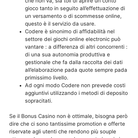
che non va, sia toll di aprire un conto
gioco tanto in seguito all’effettuazione di
un versamento o di scommesse online,
questo è il servizio da usare.
Codere è sinonimo di affidabilità nel
settore dei giochi online electronic può
vantare : a differenza di altri concorrenti :
di una sua autonomia produttiva e
gestionale che fa dalla raccolta dei dati
all’elaborazione pada quote sempre pada
primissimo livello.
Ad ogni modo Codere non prevede costi
aggiuntivi utilizzando i metodi di deposito
sopracitati.
Se il Bonus Casino non è ottimale, bisogna però
dire che ci sono tantissime promotion e offerte
riservate agli utenti che rendono più souple