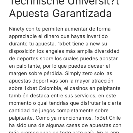
Technische Universit?t
Apuesta Garantizada
Ninety con te permiten aumentar de forma
appreciable el dinero que hayas invertido
durante tu apuesta. 1xbet tiene a new su
disposición los angeles más amplia diversidad
de deportes sobre los cuales puedes apostar
en palpitante, por lo que puedes decaer el
margen sobre pérdida. Simply zero solo las
apuestas deportivas son la mayor atracción
sobre 1xbet Colombia, el casinos en palpitante
también destaca entre sus servicios, en este
momento o qual tendrías que disfrutar la cierta
cantidad de juegos completamente sobre
palpitante. Como ya mencionamos, 1xBet Chile
ha sido una de algunas casas de apuestas con
más promociones en todo este país. En la app