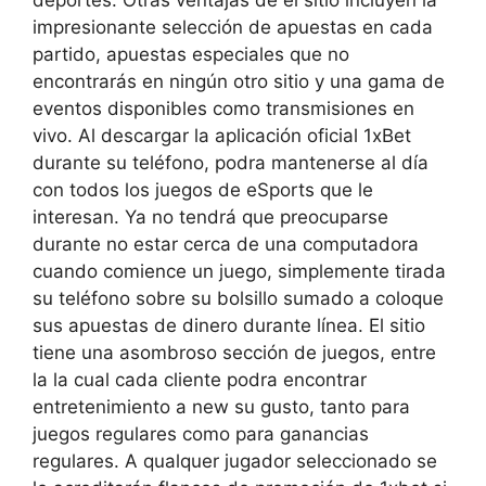
impresionante selección de apuestas en cada
partido, apuestas especiales que no
encontrarás en ningún otro sitio y una gama de
eventos disponibles como transmisiones en
vivo. Al descargar la aplicación oficial 1xBet
durante su teléfono, podra mantenerse al día
con todos los juegos de eSports que le
interesan. Ya no tendrá que preocuparse
durante no estar cerca de una computadora
cuando comience un juego, simplemente tirada
su teléfono sobre su bolsillo sumado a coloque
sus apuestas de dinero durante línea. El sitio
tiene una asombroso sección de juegos, entre
la la cual cada cliente podra encontrar
entretenimiento a new su gusto, tanto para
juegos regulares como para ganancias
regulares. A qualquer jugador seleccionado se