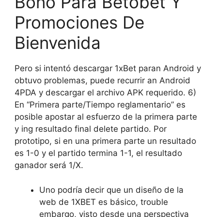
Bono Para Betobet Y
Promociones De
Bienvenida
Pero si intentó descargar 1xBet paran Android y
obtuvo problemas, puede recurrir an Android
4PDA y descargar el archivo APK requerido. 6)
En “Primera parte/Tiempo reglamentario” es
posible apostar al esfuerzo de la primera parte
y ing resultado final delete partido. Por
prototipo, si en una primera parte un resultado
es 1-0 y el partido termina 1-1, el resultado
ganador será 1/X.
Uno podría decir que un diseño de la
web de 1XBET es básico, trouble
embargo, visto desde una perspectiva