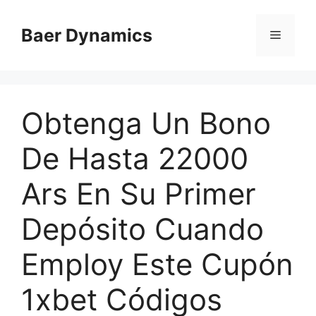
Skip
to
Baer Dynamics
Menu
content
Obtenga Un Bono
De Hasta 22000
Ars En Su Primer
Depósito Cuando
Employ Este Cupón
1xbet Códigos