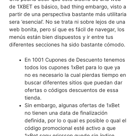
de 1XBET es básico, bad thing embargo, visto a
partir de una perspectiva bastante más utilitaria
sera ‘esencial’. No se trata ni sobre lejos de una
web bonita, pero sí que es fácil de navegar, los
menús están bien dispuestos y ir entre tus
diferentes secciones ha sido bastante cómodo.
En 1001 Cupones de Descuento tenemos
todos los cupones 1xBet para lo que ya
no es necesario la cual pierdas tiempo en
buscar diferentes sitios que puedan dar
ofertas o códigos descuentos de essa
tienda.
Sin embargo, algunas ofertas de 1xBet
no tienen una data de finalización
definida, por lo o qual es posible o qual el
código promocional esté activo a que
1xBet sony ericsson quede sin índice