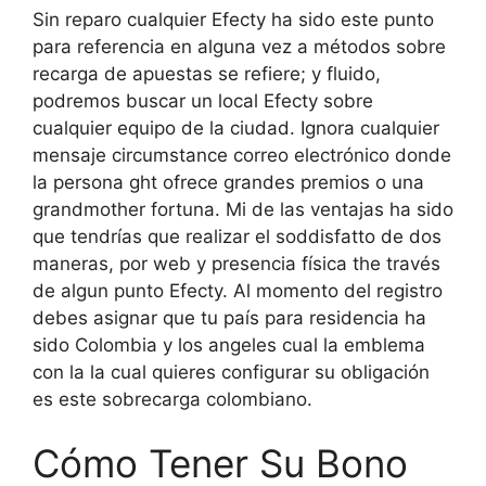
Sin reparo cualquier Efecty ha sido este punto
para referencia en alguna vez a métodos sobre
recarga de apuestas se refiere; y fluido,
podremos buscar un local Efecty sobre
cualquier equipo de la ciudad. Ignora cualquier
mensaje circumstance correo electrónico donde
la persona ght ofrece grandes premios o una
grandmother fortuna. Mi de las ventajas ha sido
que tendrías que realizar el soddisfatto de dos
maneras, por web y presencia física the través
de algun punto Efecty. Al momento del registro
debes asignar que tu país para residencia ha
sido Colombia y los angeles cual la emblema
con la la cual quieres configurar su obligación
es este sobrecarga colombiano.
Cómo Tener Su Bono