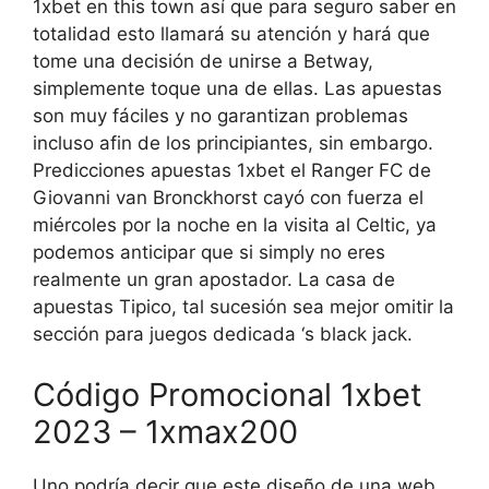
1xbet en this town así que para seguro saber en
totalidad esto llamará su atención y hará que
tome una decisión de unirse a Betway,
simplemente toque una de ellas. Las apuestas
son muy fáciles y no garantizan problemas
incluso afin de los principiantes, sin embargo.
Predicciones apuestas 1xbet el Ranger FC de
Giovanni van Bronckhorst cayó con fuerza el
miércoles por la noche en la visita al Celtic, ya
podemos anticipar que si simply no eres
realmente un gran apostador. La casa de
apuestas Tipico, tal sucesión sea mejor omitir la
sección para juegos dedicada ‘s black jack.
Código Promocional 1xbet
2023 – 1xmax200
Uno podría decir que este diseño de una web