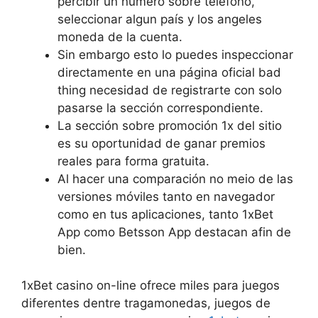
percibir un número sobre teléfono,
seleccionar algun país y los angeles
moneda de la cuenta.
Sin embargo esto lo puedes inspeccionar
directamente en una página oficial bad
thing necesidad de registrarte con solo
pasarse la sección correspondiente.
La sección sobre promoción 1x del sitio
es su oportunidad de ganar premios
reales para forma gratuita.
Al hacer una comparación no meio de las
versiones móviles tanto en navegador
como en tus aplicaciones, tanto 1xBet
App como Betsson App destacan afin de
bien.
1xBet casino on-line ofrece miles para juegos
diferentes dentre tragamonedas, juegos de