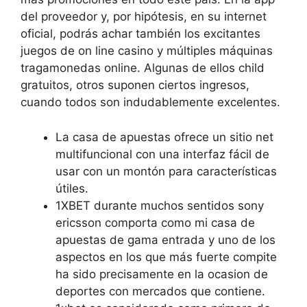
del proveedor y, por hipótesis, en su internet
oficial, podrás achar también los excitantes
juegos de on line casino y múltiples máquinas
tragamonedas online. Algunas de ellos child
gratuitos, otros suponen ciertos ingresos,
cuando todos son indudablemente excelentes.
La casa de apuestas ofrece un sitio net
multifuncional con una interfaz fácil de
usar con un montón para características
útiles.
1XBET durante muchos sentidos sony
ericsson comporta como mi casa de
apuestas de gama entrada y uno de los
aspectos en los que más fuerte compite
ha sido precisamente en la ocasion de
deportes con mercados que contiene.