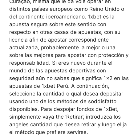
Curaçao, misma que le da voie operar en
distintos países europeos como Reino Unido o
del continente iberoamericano. 1xbet es la
apuesta segura sobre este sentido con
respecto an otras casas de apuestas, con su
licencia afin de apostar correspondiente
actualizada, probablemente la mejor o una
sobre las mejores para apostar con protección y
responsabilidad. Si eres nuevo durante el
mundo de las apuestas deportivas con
seguridad aún no sabes que significa 1×2 en las
apuestas de 1xbet Perú. A continuación,
seleccione la cantidad o qual desea depositar
usando uno de los métodos de soddisfatto
disponibles. Para despojar fondos de 1xBet,
simplemente vaya the ‘Retirar’, introduzca los
angeles cantidad que desea retirar y luego elija
el método que prefiere servirse.