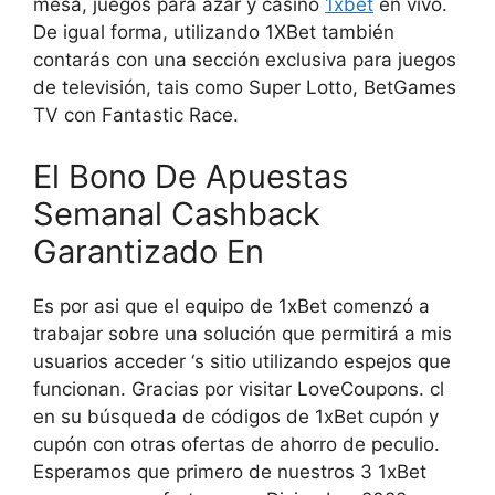
mesa, juegos para azar y casino
1xbet
en vivo.
De igual forma, utilizando 1XBet también
contarás con una sección exclusiva para juegos
de televisión, tais como Super Lotto, BetGames
TV con Fantastic Race.
El Bono De Apuestas
Semanal Cashback
Garantizado En
Es por asi que el equipo de 1xBet comenzó a
trabajar sobre una solución que permitirá a mis
usuarios acceder ‘s sitio utilizando espejos que
funcionan. Gracias por visitar LoveCoupons. cl
en su búsqueda de códigos de 1xBet cupón y
cupón con otras ofertas de ahorro de peculio.
Esperamos que primero de nuestros 3 1xBet