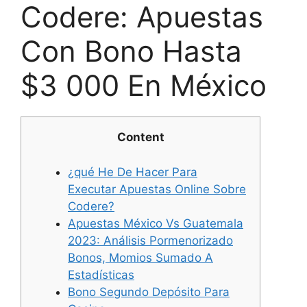
Codere: Apuestas
Con Bono Hasta
$3 000 En México
Content
¿qué He De Hacer Para
Executar Apuestas Online Sobre
Codere?
Apuestas México Vs Guatemala
2023: Análisis Pormenorizado
Bonos, Momios Sumado A
Estadísticas
Bono Segundo Depósito Para