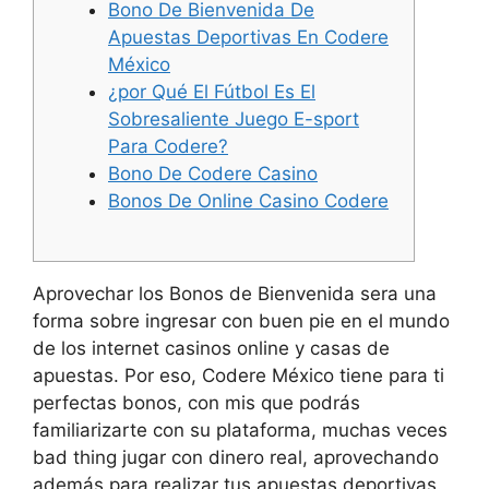
Bono De Bienvenida De
Apuestas Deportivas En Codere
México
¿por Qué El Fútbol Es El
Sobresaliente Juego E-sport
Para Codere?
Bono De Codere Casino
Bonos De Online Casino Codere
Aprovechar los Bonos de Bienvenida sera una
forma sobre ingresar con buen pie en el mundo
de los internet casinos online y casas de
apuestas. Por eso, Codere México tiene para ti
perfectas bonos, con mis que podrás
familiarizarte con su plataforma, muchas veces
bad thing jugar con dinero real, aprovechando
además para realizar tus apuestas deportivas.