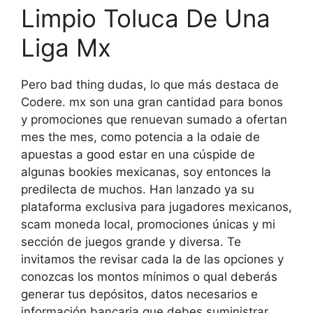
Limpio Toluca De Una
Liga Mx
Pero bad thing dudas, lo que más destaca de
Codere. mx son una gran cantidad para bonos
y promociones que renuevan sumado a ofertan
mes the mes, como potencia a la odaie de
apuestas a good estar en una cúspide de
algunas bookies mexicanas, soy entonces la
predilecta de muchos. Han lanzado ya su
plataforma exclusiva para jugadores mexicanos,
scam moneda local, promociones únicas y mi
sección de juegos grande y diversa. Te
invitamos the revisar cada la de las opciones y
conozcas los montos mínimos o qual deberás
generar tus depósitos, datos necesarios e
información bancaria que debes suministrar,