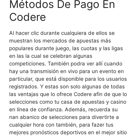
Métodos De Pago En
Codere
Al hacer clic durante cualquiera de ellos se
muestran los mercados de apuestas más
populares durante juego, las cuotas y las ligas
en las la cual se celebran algunas
competiciones. También podra ver allí cuando
hay una transmisión en vivo para un evento en
particular, que está disponible para los usuarios
registrados. Y estas son solo algunas de todas
las ventajas que lo ofrece Codere afin de que lo
selecciones como tu casa de apuestas y casino
en línea de confianza. Además, recuerda su
nan abanico de selecciones para divertirte a
cualquier hora con también, para fazer tus
mejores pronósticos deportivos en el mejor sitio