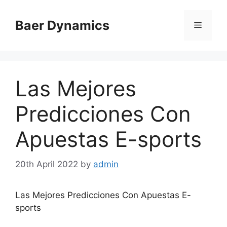
Skip
to
Baer Dynamics
Menu
content
Las Mejores
Predicciones Con
Apuestas E-sports
20th April 2022
by
admin
Las Mejores Predicciones Con Apuestas E-
sports