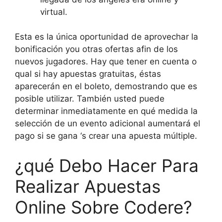
virtual.
Esta es la única oportunidad de aprovechar la
bonificación you otras ofertas afin de los
nuevos jugadores. Hay que tener en cuenta o
qual si hay apuestas gratuitas, éstas
aparecerán en el boleto, demostrando que es
posible utilizar. También usted puede
determinar inmediatamente en qué medida la
selección de un evento adicional aumentará el
pago si se gana ‘s crear una apuesta múltiple.
¿qué Debo Hacer Para
Realizar Apuestas
Online Sobre Codere?