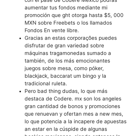
con el pase de Codere México podrás
aumentar tus fondos mediante mi
promoción que ght otorga hasta $5, 000
MXN sobre Freebets o los llamados
Fondos En vente libre.
Gracias an estas corporações puedes
disfrutar de gran variedad sobre
máquinas tragamonedas sumado a
también, de los más emocionantes
juegos sobre mesa, como póker,
blackjack, baccarat um bingo y la
tradicional ruleta.
Pero bad thing dudas, lo que más
destaca de Codere. mx son los angeles
gran cantidad de bonos y promociones
que renuevan y ofertan mes a new mes,
lo que potencia a la incapere de apuestas
an estar en la cúspide de algunas