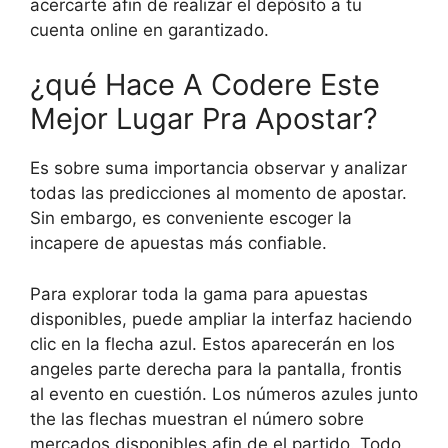
acercarte afin de realizar el depósito a tu
cuenta online en garantizado.
¿qué Hace A Codere Este
Mejor Lugar Pra Apostar?
Es sobre suma importancia observar y analizar
todas las predicciones al momento de apostar.
Sin embargo, es conveniente escoger la
incapere de apuestas más confiable.
Para explorar toda la gama para apuestas
disponibles, puede ampliar la interfaz haciendo
clic en la flecha azul. Estos aparecerán en los
angeles parte derecha para la pantalla, frontis
al evento en cuestión. Los números azules junto
the las flechas muestran el número sobre
mercados disponibles afin de el partido. Todo