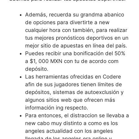
Además, recuerda su grandma abanico
de opciones para divertirte a new
cualquier hora con también, para realizar
tus mejores pronósticos deportivos en un
mejor sitio de apuestas en línea del país.
Puedes recibir una bonificación del 50%
a $1, 000 MXN con tu de acordo com
depósito.
Las herramientas ofrecidas en Codere
afin de sus jugadores tienen límites de
depósitos, sistemas de autoexclusión y
algunos sitios web que ofrecen más
información ing respecto.
Para entonces, el distraccion se llevaba a
new cabo muy distinto a como es los
angeles actualidad con los angeles
llegada de los angeles era online y