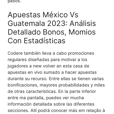
pasos.
Apuestas México Vs
Guatemala 2023: Análisis
Detallado Bonos, Momios
Con Estadísticas
Codere también lleva a cabo promociones
regulares diseñadas para motivar a los
jugadores a new volver an esta casa de
apuestas en vivo sumado a hacer apuestas
durante su recurso. Entre ellas se tienen varias
bonificaciones, mayores probabilidades y miles
de otras características. En la parte inferior
entre ma pantalla, puedes ver mucha
información detallada sobre las diferentes
secciones. Allí podrá conocer más em relação à