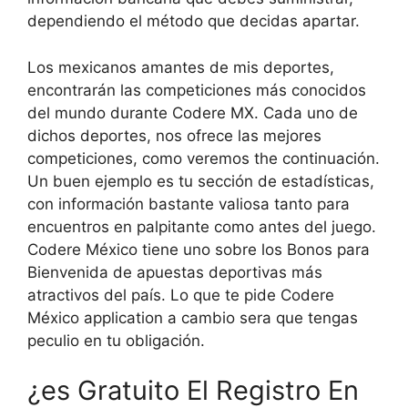
dependiendo el método que decidas apartar.
Los mexicanos amantes de mis deportes,
encontrarán las competiciones más conocidos
del mundo durante Codere MX. Cada uno de
dichos deportes, nos ofrece las mejores
competiciones, como veremos the continuación.
Un buen ejemplo es tu sección de estadísticas,
con información bastante valiosa tanto para
encuentros en palpitante como antes del juego.
Codere México tiene uno sobre los Bonos para
Bienvenida de apuestas deportivas más
atractivos del país. Lo que te pide Codere
México application a cambio sera que tengas
peculio en tu obligación.
¿es Gratuito El Registro En