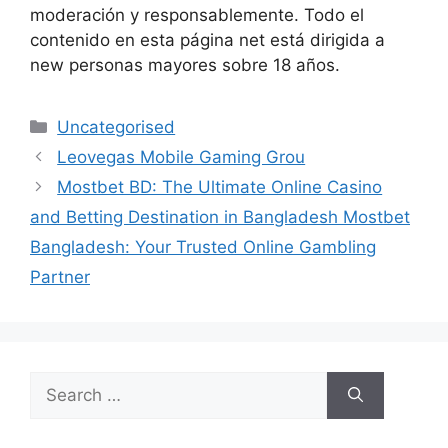
moderación y responsablemente. Todo el
contenido en esta página net está dirigida a
new personas mayores sobre 18 años.
Categories
Uncategorised
Leovegas Mobile Gaming Grou
Mostbet BD: The Ultimate Online Casino
and Betting Destination in Bangladesh Mostbet
Bangladesh: Your Trusted Online Gambling
Partner
Search
for: