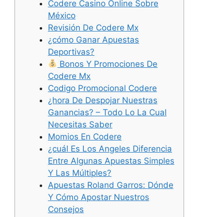
Codere Casino Online Sobre
México
Revisión De Codere Mx
¿cómo Ganar Apuestas
Deportivas?
Bonos Y Promociones De
Codere Mx
Codigo Promocional Codere
¿hora De Despojar Nuestras
Ganancias? – Todo Lo La Cual
Necesitas Saber
Momios En Codere
¿cuál Es Los Angeles Diferencia
Entre Algunas Apuestas Simples
Y Las Múltiples?
Apuestas Roland Garros: Dónde
Y Cómo Apostar Nuestros
Consejos