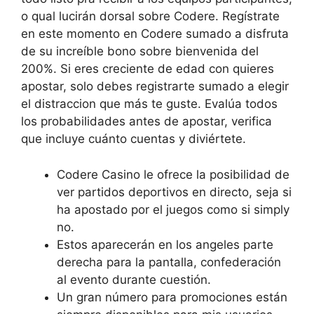
o qual lucirán dorsal sobre Codere. Regístrate
en este momento en Codere sumado a disfruta
de su increíble bono sobre bienvenida del
200%. Si eres creciente de edad con quieres
apostar, solo debes registrarte sumado a elegir
el distraccion que más te guste. Evalúa todos
los probabilidades antes de apostar, verifica
que incluye cuánto cuentas y diviértete.
Codere Casino le ofrece la posibilidad de
ver partidos deportivos en directo, seja si
ha apostado por el juegos como si simply
no.
Estos aparecerán en los angeles parte
derecha para la pantalla, confederación
al evento durante cuestión.
Un gran número para promociones están