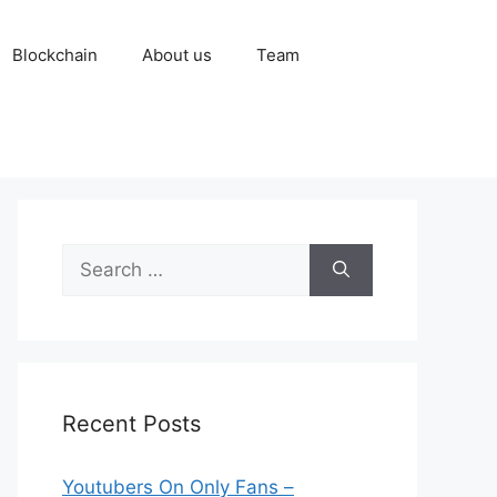
Blockchain
About us
Team
Search
for:
Recent Posts
Youtubers On Only Fans –