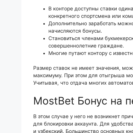
В конторе доступны ставки одина
конкретного спортсмена или кома
Дополнительно заработать можно
начисляются бонусы.
Становиться членами букмекерск
совершеннолетние граждане.
Многие путают контору с извес
Размер ставок не имеет значения, мож
максимуму. При этом для отыгрыша мо
Учитывая, что отдача многих автомато
MostBet Бонус на 
В этом случае у него не возникнет прич
для блокировки аккаунта. Для удобств
и узбекский. Большинство основных кн