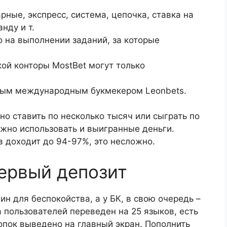
рные, экспресс, система, цепочка, ставка на
нду и т.
 на выполнении заданий, за которые
ой конторы MostBet могут только
тным международным букмекером Leonbets.
но ставить по несколько тысяч или сыграть по
жно использовать и выигранные деньги.
в доходит до 94-97%, это несложно.
первый депозит
ин для беспокойства, а у БК, в свою очередь –
а пользователей переведен на 25 языков, есть
опок выведено на главный экран. Пополнить