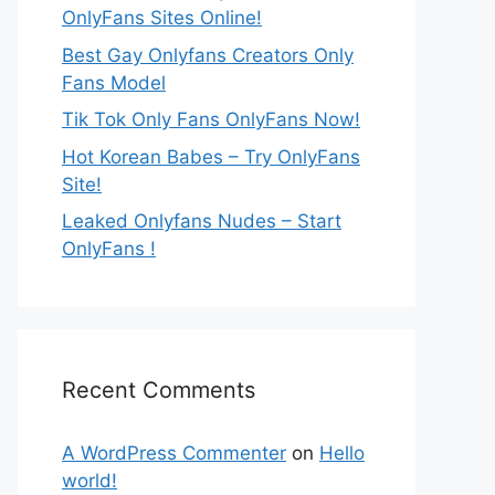
OnlyFans Sites Online!
Best Gay Onlyfans Creators Only
Fans Model
Tik Tok Only Fans OnlyFans Now!
Hot Korean Babes – Try OnlyFans
Site!
Leaked Onlyfans Nudes – Start
OnlyFans !
Recent Comments
A WordPress Commenter
on
Hello
world!