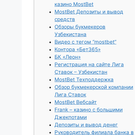
казино MostBet
MostBet Депозиты и вывод
средств
Обзоры букмекеров
Узбекистана
Видео с тегом “mostbet”
Контора «Бет365»
БК «Леон»
Регистрация на сайте Лига
Ставок – Узбекистан
MostBet Техподдержка
Обзор букмекерской компании
Лига Ставок
MostBet Вебсайт
Frank – казино с большими
Джекпотами
Депозиты и вывод денег
Руководитель филиала банка в