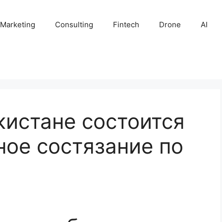
 Marketing
Consulting
Fintech
Drone
AI
кистане состоится
ое состязание по