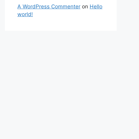
A WordPress Commenter
on
Hello
world!