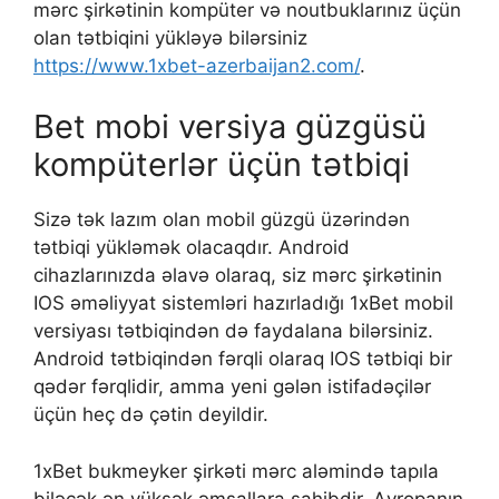
mərc şirkətinin kompüter və noutbuklarınız üçün
olan tətbiqini yükləyə bilərsiniz
https://www.1xbet-azerbaijan2.com/
.
Bet mobi versiya güzgüsü
kompüterlər üçün tətbiqi
Sizə tək lazım olan mobil güzgü üzərindən
tətbiqi yükləmək olacaqdır. Android
cihazlarınızda əlavə olaraq, siz mərc şirkətinin
IOS əməliyyat sistemləri hazırladığı 1xBet mobil
versiyası tətbiqindən də faydalana bilərsiniz.
Android tətbiqindən fərqli olaraq IOS tətbiqi bir
qədər fərqlidir, amma yeni gələn istifadəçilər
üçün heç də çətin deyildir.
1xBеt bukmеykеr şirkəti mərс аləmində tарılа
biləсək ən yüksək əmsаllаrа sаhibdir. Аvrораnın