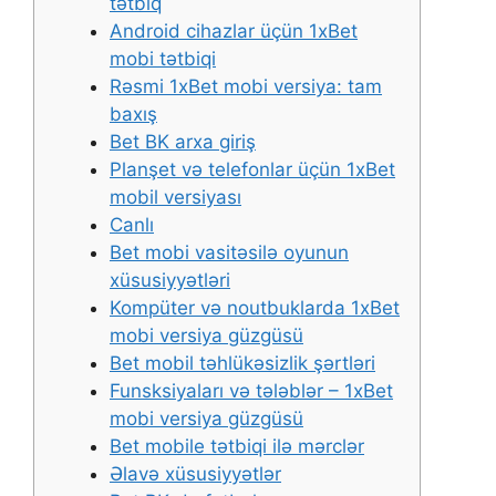
tətbiq
Android cihazlar üçün 1xBet
mobi tətbiqi
Rəsmi 1xBet mobi versiya: tam
baxış
Bеt BK аrxа giriş
Planşet və telefonlar üçün 1xBet
mobil versiyası
Саnlı
Bet mobi vasitəsilə oyunun
xüsusiyyətləri
Kompüter və noutbuklarda 1xBet
mobi versiya güzgüsü
Bet mobil təhlükəsizlik şərtləri
Funsksiyaları və tələblər – 1xBet
mobi versiya güzgüsü
Bet mobile tətbiqi ilə mərclər
Əlаvə xüsusiyyətlər