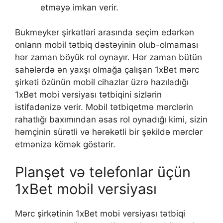
etməyə imkan verir.
Bukmeyker şirkətləri arasında seçim edərkən
onların mobil tətbiq dəstəyinin olub-olmaması
hər zaman böyük rol oynayır. Hər zaman bütün
sahələrdə ən yaxşı olmağa çalışan 1xBet mərc
şirkəti özünün mobil cihazlar üzrə hazıladığı
1xBet mobi versiyası tətbiqini sizlərin
istifadənizə verir. Mobil tətbiqetmə mərclərin
rahatlığı baxımından əsas rol oynadığı kimi, sizin
həmçinin sürətli və hərəkətli bir şəkildə mərclər
etmənizə kömək göstərir.
Planşet və telefonlar üçün
1xBet mobil versiyası
Mərc şirkətinin 1xBet mobi versiyası tətbiqi