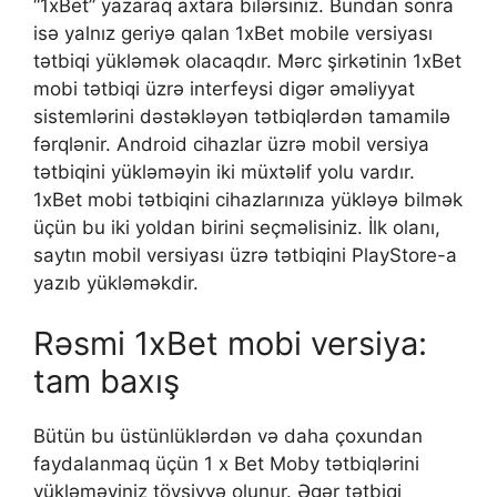
“1xBet” yazaraq axtara bilərsiniz. Bundan sonra
isə yalnız geriyə qalan 1xBet mobile versiyası
tətbiqi yükləmək olacaqdır. Mərc şirkətinin 1xBet
mobi tətbiqi üzrə interfeysi digər əməliyyat
sistemlərini dəstəkləyən tətbiqlərdən tamamilə
fərqlənir. Android cihazlar üzrə mobil versiya
tətbiqini yükləməyin iki müxtəlif yolu vardır.
1xBet mobi tətbiqini cihazlarınıza yükləyə bilmək
üçün bu iki yoldan birini seçməlisiniz. İlk olanı,
saytın mobil versiyası üzrə tətbiqini PlayStore-a
yazıb yükləməkdir.
Rəsmi 1xBet mobi versiya:
tam baxış
Bütün bu üstünlüklərdən və daha çoxundan
faydalanmaq üçün 1 x Bet Moby tətbiqlərini
yükləməyiniz tövsiyyə olunur. Əgər tətbiqi