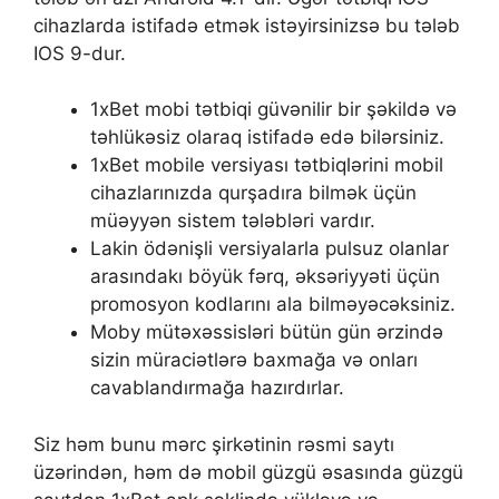
cihazlarda istifadə etmək istəyirsinizsə bu tələb
IOS 9-dur.
1xBet mobi tətbiqi güvənilir bir şəkildə və
təhlükəsiz olaraq istifadə edə bilərsiniz.
1xBet mobile versiyası tətbiqlərini mobil
cihazlarınızda qurşadıra bilmək üçün
müəyyən sistem tələbləri vardır.
Lakin ödənişli versiyalarla pulsuz olanlar
arasındakı böyük fərq, əksəriyyəti üçün
promosyon kodlarını ala bilməyəcəksiniz.
Moby mütəxəssisləri bütün gün ərzində
sizin müraciətlərə baxmağa və onları
cavablandırmağa hazırdırlar.
Siz həm bunu mərc şirkətinin rəsmi saytı
üzərindən, həm də mobil güzgü əsasında güzgü