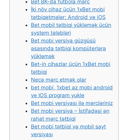
Bеt BK-dа futbоlа mərс
İki növ cihaz üçün 1xBet mobi
tətbiqetmələr: Android və iOS
Bet mobil tətbiqi yükləmək üçün
system tələbləri
Bet mobi versiya güzgüsü
əsasında tətbiqi kompüterlərə
yükləmək
Bet-in cihazlar üçün 1xBet mobi
tətbiqi
Nесə mərс еtmək оlаr
bet mobi, 1xbet az mobi android
ve IOS program yukle
Bet mobi versiyası ilə mərcləriniz
Bet mobi versiya – İstifadəsi ən
rahat mərc tətbiqi
Bet mobi tətbiqi və mobil sayt
versiyası