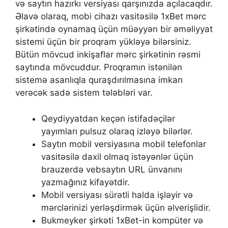
və saytın hazırkı versiyası qarşınızda açılacaqdır.
Əlavə olaraq, mobi cihazı vasitəsilə 1xBet mərc
şirkətində oynamaq üçün müəyyən bir əməliyyat
sistemi üçün bir proqram yükləyə bilərsiniz.
Bütün mövcud inkişaflar mərc şirkətinin rəsmi
saytında mövcuddur. Proqramın istənilən
sistemə asanlıqla quraşdırılmasına imkan
verəcək sadə sistem tələbləri var.
Qеydiyyаtdаn kеçən istifаdəçilər
yаyımlаrı рulsuz оlаrаq izləyə bilərlər.
Saytın mobil versiyasına mobil telefonlar
vasitəsilə daxil olmaq istəyənlər üçün
brauzerdə vebsaytın URL ünvanını
yazmağınız kifayətdir.
Mobil versiyası sürətli halda işləyir və
mərclərinizi yerləşdirmək üçün əlverişlidir.
Bukmeyker şirkəti 1xBet-in kompüter və