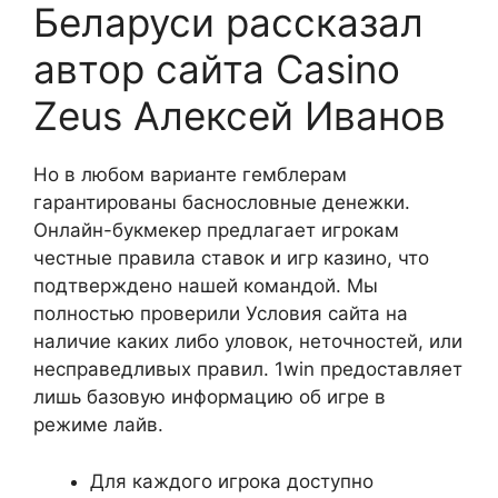
Беларуси рассказал
автор сайта Casino
Zeus Алексей Иванов
Но в любом варианте гемблерам
гарантированы баснословные денежки.
Онлайн-букмекер предлагает игрокам
честные правила ставок и игр казино, что
подтверждено нашей командой. Мы
полностью проверили Условия сайта на
наличие каких либо уловок, неточностей, или
несправедливых правил. 1win предоставляет
лишь базовую информацию об игре в
режиме лайв.
Для каждого игрока доступно