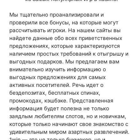
Мы тщательно проанализировали и
проверили все бонусы, на которые могут
рассчитывать игроки. На нашем сайты вы
найдете данные обо всех приветственных
предложениях, которые характеризуются
наличием простых требований к отыгрышу и
выгодных подарков. Мы предлагаем вам
внимательно изучить информацию о
выгодных предложениях для самых
активных посетителей. Речь идет о
бездепозитах, бесплатных спинах,
промокодах, кэшбэке. Представленная
информация будет полезна не только
заядлым любителям слотов, но и новичкам,
которые только начинают свое знакомство с
удивительным миром азартных развлечений.
1win — это не только букмекер, но и