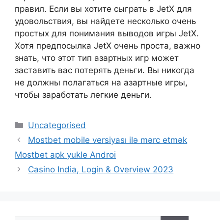
правил. Если вы хотите сыграть в JetX для
удовольствия, вы найдете несколько очень
простых для понимания выводов игры JetX.
Хотя предпосылка JetX очень проста, важно
знать, что этот тип азартных игр может
заставить вас потерять деньги. Вы никогда
не должны полагаться на азартные игры,
чтобы заработать легкие деньги.
Categories
Uncategorised
Mostbet mobile versiyası ilə mərc etmək
Mostbet apk yukle Androi
Casino India, Login & Overview 2023