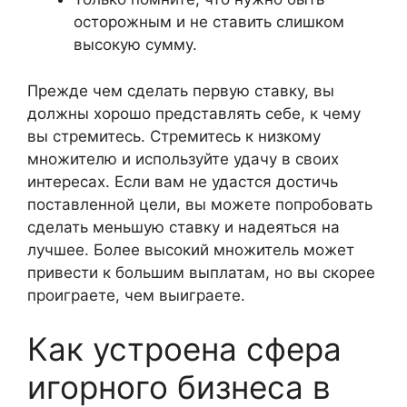
осторожным и не ставить слишком
высокую сумму.
Прежде чем сделать первую ставку, вы
должны хорошо представлять себе, к чему
вы стремитесь. Стремитесь к низкому
множителю и используйте удачу в своих
интересах. Если вам не удастся достичь
поставленной цели, вы можете попробовать
сделать меньшую ставку и надеяться на
лучшее. Более высокий множитель может
привести к большим выплатам, но вы скорее
проиграете, чем выиграете.
Как устроена сфера
игорного бизнеса в