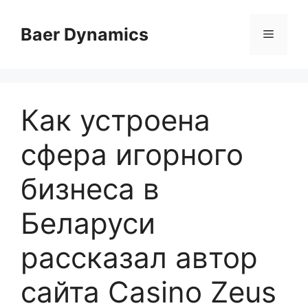
Skip
to
Baer Dynamics
Menu
content
Как устроена
сфера игорного
бизнеса в
Беларуси
рассказал автор
сайта Casino Zeus