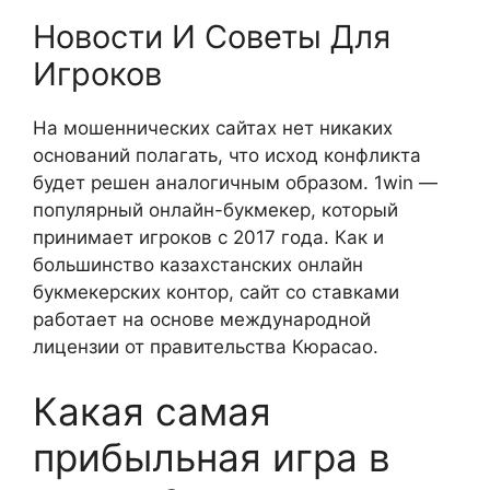
Новости И Советы Для
Игроков
На мошеннических сайтах нет никаких
оснований полагать, что исход конфликта
будет решен аналогичным образом. 1win —
популярный онлайн-букмекер, который
принимает игроков с 2017 года. Как и
большинство казахстанских онлайн
букмекерских контор, сайт со ставками
работает на основе международной
лицензии от правительства Кюрасао.
Какая самая
прибыльная игра в