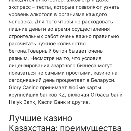
экспресс – тесты, которые позволяют узнать
уровень алкоголя в организме каждого
человека. Для того чтобы не расходовать
лишние деньги во время осуществления
строительных работ очень важно правильно
рассчитать нужное количество
бетона.Товарный бетон бывает очень
разным. Несмотря на то, что условия
лицензирования азартного бизнеса могут
показаться не самыми простыми, казино на
сегодняшний день процветает в Беларуси.
Glory Casino принимает любые карты
крупнейших банков KZ, включая Отбасы банк
Halyk Bank, Каспи Банк и другие.
Лучшие казино
Казахстана: преимущества