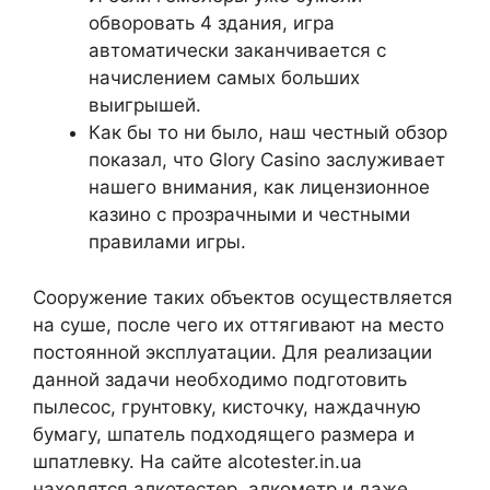
обворовать 4 здания, игра
автоматически заканчивается с
начислением самых больших
выигрышей.
Как бы то ни было, наш честный обзор
показал, что Glory Casino заслуживает
нашего внимания, как лицензионное
казино с прозрачными и честными
правилами игры.
Сооружение таких объектов осуществляется
на суше, после чего их оттягивают на место
постоянной эксплуатации. Для реализации
данной задачи необходимо подготовить
пылесос, грунтовку, кисточку, наждачную
бумагу, шпатель подходящего размера и
шпатлевку. На сайте alcotester.in.ua
находятся алкотестер, алкометр и даже