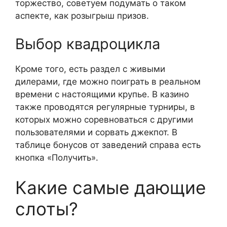
торжество, советуем подумать о таком
аспекте, как розыгрыш призов.
Выбор квадроцикла
Кроме того, есть раздел с живыми
дилерами, где можно поиграть в реальном
времени с настоящими крупье. В казино
также проводятся регулярные турниры, в
которых можно соревноваться с другими
пользователями и сорвать джекпот. В
таблице бонусов от заведений справа есть
кнопка «Получить».
Какие самые дающие
слоты?