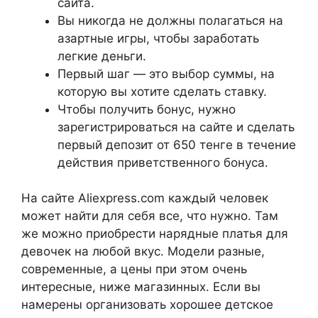
сайта.
Вы никогда не должны полагаться на
азартные игры, чтобы заработать
легкие деньги.
Первый шаг — это выбор суммы, на
которую вы хотите сделать ставку.
Чтобы получить бонус, нужно
зарегистрироваться на сайте и сделать
первый депозит от 650 тенге в течение
действия приветственного бонуса.
На сайте Aliexpress.com каждый человек
может найти для себя все, что нужно. Там
же можно приобрести нарядные платья для
девочек на любой вкус. Модели разные,
современные, а цены при этом очень
интересные, ниже магазинных. Если вы
намерены организовать хорошее детское