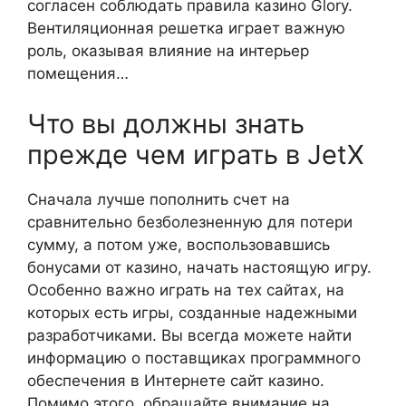
согласен соблюдать правила казино Glory.
Вентиляционная решетка играет важную
роль, оказывая влияние на интерьер
помещения…
Что вы должны знать
прежде чем играть в JetX
Сначала лучше пополнить счет на
сравнительно безболезненную для потери
сумму, а потом уже, воспользовавшись
бонусами от казино, начать настоящую игру.
Особенно важно играть на тех сайтах, на
которых есть игры, созданные надежными
разработчиками. Вы всегда можете найти
информацию о поставщиках программного
обеспечения в Интернете сайт казино.
Помимо этого, обращайте внимание на