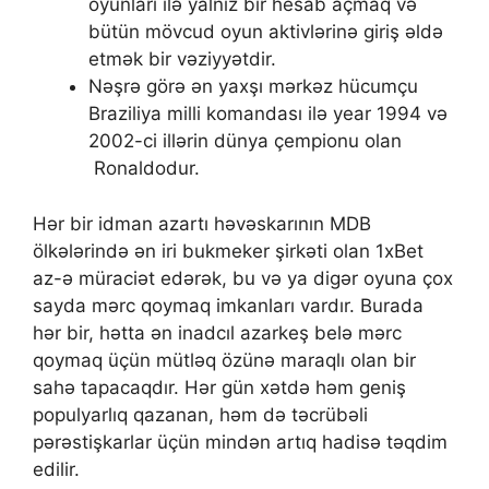
oyunlari ilə yalnız bir hesab açmaq və
bütün mövcud oyun aktivlərinə giriş əldə
etmək bir vəziyyətdir.
Nəşrə görə ən yaxşı mərkəz hücumçu
Braziliya milli komandası ilə year 1994 və
2002-ci illərin dünya çempionu olan
Ronaldodur.
Hər bir idman azartı həvəskarının MDB
ölkələrində ən iri bukmeker şirkəti olan 1xBet
az-ə müraciət edərək, bu və ya digər oyuna çox
sayda mərc qoymaq imkanları vardır. Burada
hər bir, hətta ən inadcıl azarkeş belə mərc
qoymaq üçün mütləq özünə maraqlı olan bir
sahə tapacaqdır. Hər gün xətdə həm geniş
populyarlıq qazanan, həm də təcrübəli
pərəstişkarlar üçün mindən artıq hadisə təqdim
edilir.