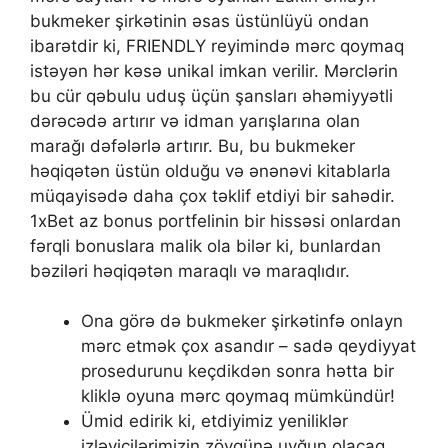
bukmeker şirkətinin əsas üstünlüyü ondan
ibarətdir ki, FRIENDLY reyimində mərc qoymaq
istəyən hər kəsə unikal imkan verilir. Mərclərin
bu cür qəbulu uduş üçün şansları əhəmiyyətli
dərəcədə artırır və idman yarışlarına olan
marağı dəfələrlə artırır. Bu, bu bukmeker
həqiqətən üstün olduğu və ənənəvi kitablarla
müqayisədə daha çox təklif etdiyi bir sahədir.
1xBet az bonus portfelinin bir hissəsi onlardan
fərqli bonuslara malik ola bilər ki, bunlardan
bəziləri həqiqətən maraqlı və maraqlıdır.
Ona görə də bukmeker şirkətinfə onlayn
mərc etmək çox asandır – sadə qeydiyyat
prosedurunu keçdikdən sonra hətta bir
kliklə oyuna mərc qoymaq mümkündür!
Ümid edirik ki, etdiyimiz yeniliklər
izləyicilərimizin zövqünə uyğun olacaq.