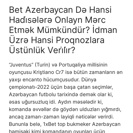
Bet Azerbaycan Də Hansi
Hadi̇sələrə Onlayn Mərc
Etmək Mümkündür? İdman
Üzrə Hansi Proqnozlara
Üstünlük Veri̇li̇r?
“Juventus” (Turin) və Portuqaliya millisinin
oyunçusu Kriştiano Cr7 isə bütün zamanların ən
yaxşı encanto hücumçusudur. Dünya
çempionatı-2022 üçün başa çatan seçimlər,
Azərbaycan futbolu tarixində demək olar ki,
əsas uğursuzluq idi. Aydın məsələdir ki,
komanda əvvəllər də göydən ulduzları yığmırdı,
ancaq zaman-zaman layiqli nəticələr verirdi.
Bununla belə, 1xBet top bukmeker Azerbaycan
həmişəki kimi komandanın oyunları üçün