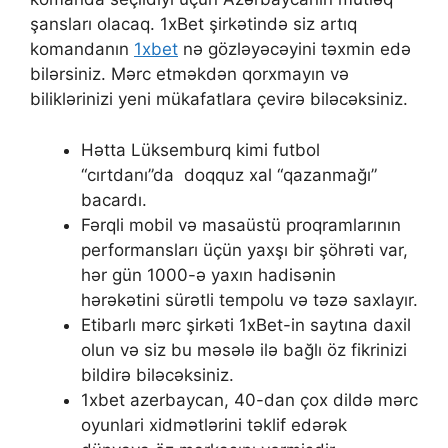
şansları olacaq. 1xBet şirkətində siz artıq
komandanın
1xbet
nə gözləyəcəyini təxmin edə
bilərsiniz. Mərc etməkdən qorxmayın və
biliklərinizi yeni mükafatlara çevirə biləcəksiniz.
Hətta Lüksemburq kimi futbol
“сırtdanı”da doqquz xal “qazanmağı”
bacardı.
Fərqli mobil və masaüstü proqramlarının
performansları üçün yaxşı bir şöhrəti var,
hər gün 1000-ə yaxın hadisənin
hərəkətini sürətli tempolu və təzə saxlayır.
Etibarlı mərc şirkəti 1xBet-in saytına daxil
olun və siz bu məsələ ilə bağlı öz fikrinizi
bildirə biləcəksiniz.
1xbet azerbaycan, 40-dan çox dildə mərc
oyunlari xidmətlərini təklif edərək