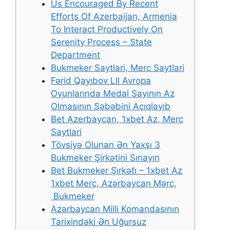
Us Encouraged By Recent
Efforts Of Azerbaijan, Armenia
To Interact Productively On
Serenity Process – State
Department
Bukmeker Saytlari, Merc Saytlari
Fərid Qayıbov Lll Avropa
Oyunlarında Medal Sayının Az
Olmasının Səbəbini Açıqlayıb
Bet Azerbaycan, 1xbet Az, Merc
Saytlari
Tövsiyə Olunan Ən Yaxşı 3
Bukmeker Şirkətini Sınayın
Bet Bukmeker Şi̇rkəti̇ – 1xbet Az
1xbet Merc, Azərbaycan Mərc,
Bukmeker
Azərbaycan Milli Komandasının
Tarixindəki Ən Uğursuz