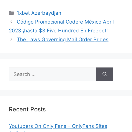
Categories
1xbet Azerbaydjan
Código Promocional Codere México Abril
2023 ¡hasta $3 Five Hundred En Freebet!
The Laws Governing Mail Order Brides
Search
for:
Recent Posts
Youtubers On Only Fans – OnlyFans Sites