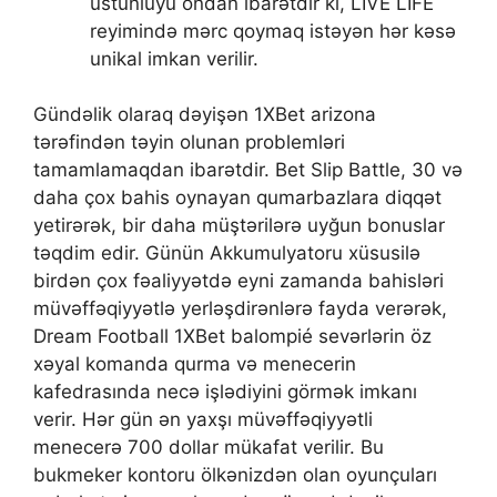
üstünlüyü ondan ibarətdir ki, LIVE LIFE
reyimində mərc qoymaq istəyən hər kəsə
unikal imkan verilir.
Gündəlik olaraq dəyişən 1XBet arizona
tərəfindən təyin olunan problemləri
tamamlamaqdan ibarətdir. Bet Slip Battle, 30 və
daha çox bahis oynayan qumarbazlara diqqət
yetirərək, bir daha müştərilərə uyğun bonuslar
təqdim edir. Günün Akkumulyatoru xüsusilə
birdən çox fəaliyyətdə eyni zamanda bahisləri
müvəffəqiyyətlə yerləşdirənlərə fayda verərək,
Dream Football 1XBet balompié sevərlərin öz
xəyal komanda qurma və menecerin
kafedrasında necə işlədiyini görmək imkanı
verir. Hər gün ən yaxşı müvəffəqiyyətli
menecerə 700 dollar mükafat verilir. Bu
bukmeker kontoru ölkənizdən olan oyunçuları