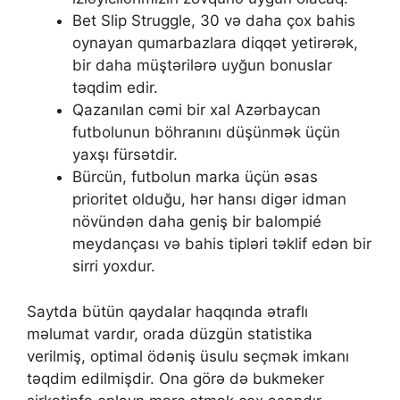
Bet Slip Struggle, 30 və daha çox bahis
oynayan qumarbazlara diqqət yetirərək,
bir daha müştərilərə uyğun bonuslar
təqdim edir.
Qazanılan cəmi bir xal Azərbaycan
futbolunun böhranını düşünmək üçün
yaxşı fürsətdir.
Bürcün, futbolun marka üçün əsas
prioritet olduğu, hər hansı digər idman
növündən daha geniş bir balompié
meydançası və bahis tipləri təklif edən bir
sirri yoxdur.
Saytda bütün qaydalar haqqında ətraflı
məlumat vardır, orada düzgün statistika
verilmiş, optimal ödəniş üsulu seçmək imkanı
təqdim edilmişdir. Ona görə də bukmeker