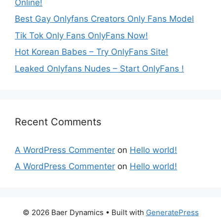
Online!
Best Gay Onlyfans Creators Only Fans Model
Tik Tok Only Fans OnlyFans Now!
Hot Korean Babes – Try OnlyFans Site!
Leaked Onlyfans Nudes – Start OnlyFans !
Recent Comments
A WordPress Commenter
on
Hello world!
A WordPress Commenter
on
Hello world!
© 2026 Baer Dynamics
• Built with
GeneratePress