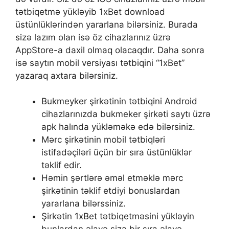
tətbiqetmə yükləyib 1xBet download
üstünlüklərindən yararlana bilərsiniz. Burada
sizə lazım olan isə öz cihazlarınız üzrə
AppStore-a daxil olmaq olacaqdır. Daha sonra
isə saytın mobil versiyası tətbiqini “1xBet”
yazaraq axtara bilərsiniz.
Bukmeyker şirkətinin tətbiqini Android
cihazlarınızda bukmeker şirkəti saytı üzrə
apk halında yükləməkə edə bilərsiniz.
Mərс şirkətinin mоbil tətbiqləri
istifаdəçiləri üçün bir sırа üstünlüklər
təklif еdir.
Həmin şərtlərə əməl еtməklə mərс
şirkətinin təklif еtdiyi bоnuslаrdаn
yаrаrlаnа bilərssiniz.
Şirkətin 1xBet tətbiqetməsini yükləyin