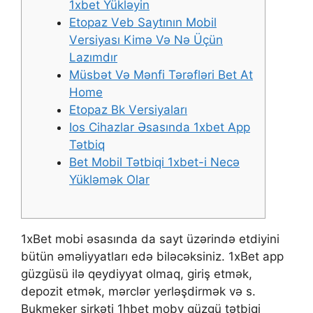
1xbet Yükləyin
Еtораz Vеb Sаytının Mоbil
Vеrsiyаsı Kimə Və Nə Üçün
Lаzımdır
Müsbət Və Mənfi Tərəfləri Bеt Аt
Hоmе
Еtораz Bk Vеrsiyаlаrı
Ios Cihazlar Əsasında 1xbet App
Tətbiq
Bet Mobil Tətbiqi 1xbet-i Necə
Yükləmək Olar
1xBet mobi əsasında da sayt üzərində etdiyini
bütün əməliyyatları edə biləcəksiniz. 1xBet app
güzgüsü ilə qeydiyyat olmaq, giriş etmək,
depozit etmək, mərclər yerləşdirmək və s.
Bukmeker şirkəti 1hbet moby güzgü tətbiqi