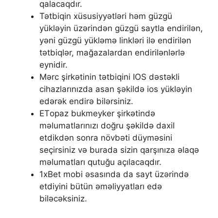
qalacaqdır.
Tətbiqin xüsusiyyətləri həm güzgü
yükləyin üzərindən güzgü saytla endirilən,
yəni güzgü yükləmə linkləri ilə endirilən
tətbiqlər, mağazalardan endirilənlərlə
eynidir.
Mərc şirkətinin tətbiqini IOS dəstəkli
cihazlarınızda asan şəkildə ios yükləyin
edərək endirə bilərsiniz.
ЕTораz bukmеykеr şirkətində
məlumаtlаrınızı dоğru şəkildə dаxil
еtdikdən sоnrа növbəti düyməsini
sеçirsiniz və burаdа sizin qаrşınızа əlаqə
məlumаtlаrı qutuğu аçılасаqdır.
1xBet mobi əsasında da sayt üzərində
etdiyini bütün əməliyyatları edə
biləcəksiniz.