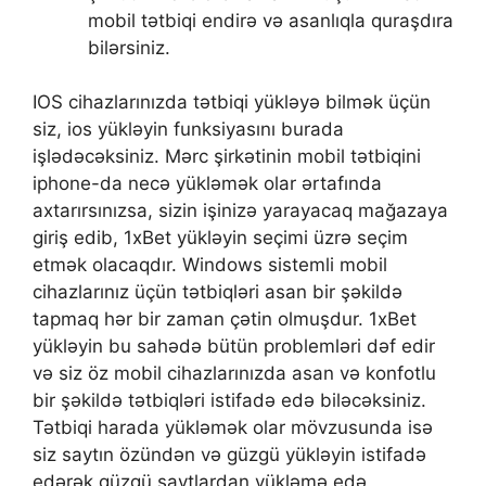
mobil tətbiqi endirə və asanlıqla quraşdıra
bilərsiniz.
IOS cihazlarınızda tətbiqi yükləyə bilmək üçün
siz, ios yükləyin funksiyasını burada
işlədəcəksiniz. Mərc şirkətinin mobil tətbiqini
iphone-da necə yükləmək olar ərtafında
axtarırsınızsa, sizin işinizə yarayacaq mağazaya
giriş edib, 1xBet yükləyin seçimi üzrə seçim
etmək olacaqdır. Windows sistemli mobil
cihazlarınız üçün tətbiqləri asan bir şəkildə
tapmaq hər bir zaman çətin olmuşdur. 1xBet
yükləyin bu sahədə bütün problemləri dəf edir
və siz öz mobil cihazlarınızda asan və konfotlu
bir şəkildə tətbiqləri istifadə edə biləcəksiniz.
Tətbiqi harada yükləmək olar mövzusunda isə
siz saytın özündən və güzgü yükləyin istifadə
edərək güzgü saytlardan yükləmə edə