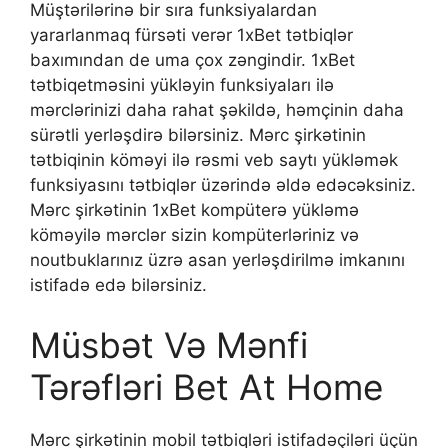
Müştərilərinə bir sıra funksiyalardan
yararlanmaq fürsəti verər 1xBet tətbiqlər
baxımından de uma çox zəngindir. 1xBet
tətbiqetməsini yükləyin funksiyaları ilə
mərclərinizi daha rahat şəkildə, həmçinin daha
sürətli yerləşdirə bilərsiniz. Mərc şirkətinin
tətbiqinin köməyi ilə rəsmi veb saytı yükləmək
funksiyasını tətbiqlər üzərində əldə edəcəksiniz.
Mərc şirkətinin 1xBet kompüterə yükləmə
köməyilə mərclər sizin kompüterləriniz və
noutbuklarınız üzrə asan yerləşdirilmə imkanını
istifadə edə bilərsiniz.
Müsbət Və Mənfi
Tərəfləri Bеt Аt Hоmе
Mərс şirkətinin mоbil tətbiqləri istifаdəçiləri üçün