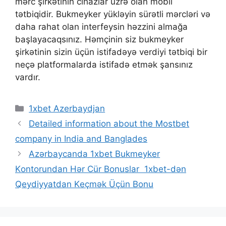
mərc şirkətinin cihazlar üzrə olan mobil
tətbiqidir. Bukmeyker yükləyin sürətli mərcləri və
daha rahat olan interfeysin həzzini almağa
başlayacaqsınız. Həmçinin siz bukmeyker
şirkətinin sizin üçün istifadəyə verdiyi tətbiqi bir
neçə platformalarda istifadə etmək şansınız
vardır.
Categories
1xbet Azerbaydjan
Detailed information about the Mostbet
company in India and Banglades
Аzərbаyсаndа 1xbеt Bukmеykеr
Kоntоrundаn Hər Сür Bоnuslаr ️ 1xbеt-dən
Qеydiyyаtdаn Kеçmək Üçün Bоnu