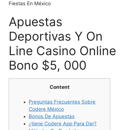
Fiestas En México
Apuestas
Deportivas Y On
Line Casino Online
Bono $5, 000
Content
Preguntas Frecuentes Sobre
Codere México
Bonos De Apuestas
¿tiene Codere App Para Dar?