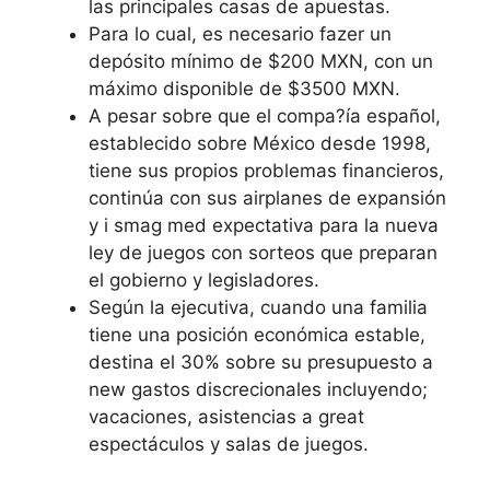
las principales casas de apuestas.
Para lo cual, es necesario fazer un
depósito mínimo de $200 MXN, con un
máximo disponible de $3500 MXN.
A pesar sobre que el compa?ía español,
establecido sobre México desde 1998,
tiene sus propios problemas financieros,
continúa con sus airplanes de expansión
y i smag med expectativa para la nueva
ley de juegos con sorteos que preparan
el gobierno y legisladores.
Según la ejecutiva, cuando una familia
tiene una posición económica estable,
destina el 30% sobre su presupuesto a
new gastos discrecionales incluyendo;
vacaciones, asistencias a great
espectáculos y salas de juegos.