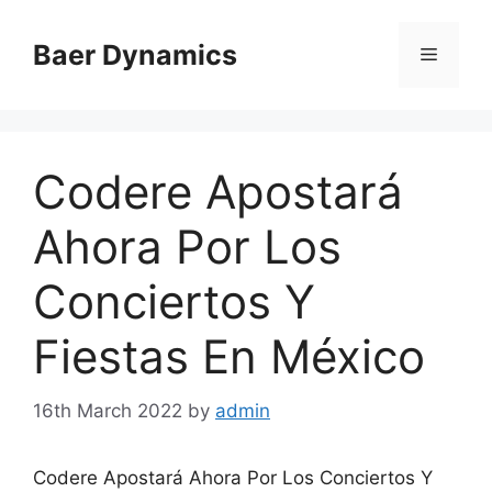
Skip
to
Baer Dynamics
Menu
content
Codere Apostará
Ahora Por Los
Conciertos Y
Fiestas En México
16th March 2022
by
admin
Codere Apostará Ahora Por Los Conciertos Y