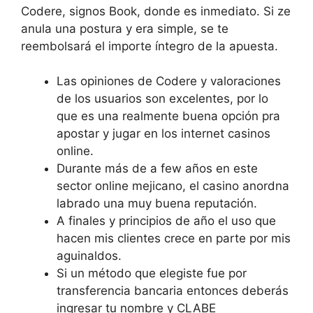
Codere, signos Book, donde es inmediato. Si ze
anula una postura y era simple, se te
reembolsará el importe íntegro de la apuesta.
Las opiniones de Codere y valoraciones
de los usuarios son excelentes, por lo
que es una realmente buena opción pra
apostar y jugar en los internet casinos
online.
Durante más de a few años en este
sector online mejicano, el casino anordna
labrado una muy buena reputación.
A finales y principios de año el uso que
hacen mis clientes crece en parte por mis
aguinaldos.
Si un método que elegiste fue por
transferencia bancaria entonces deberás
ingresar tu nombre y CLABE