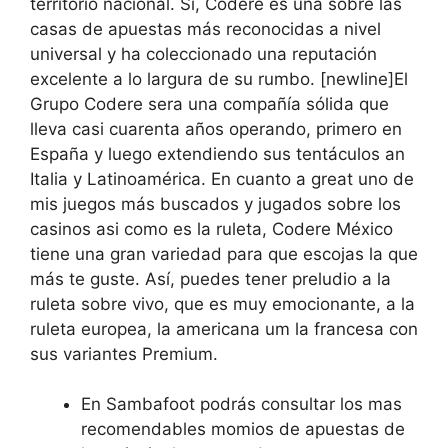
territorio nacional. Sí, Codere es una sobre las
casas de apuestas más reconocidas a nivel
universal y ha coleccionado una reputación
excelente a lo largura de su rumbo. [newline]El
Grupo Codere sera una compañía sólida que
lleva casi cuarenta años operando, primero en
España y luego extendiendo sus tentáculos an
Italia y Latinoamérica. En cuanto a great uno de
mis juegos más buscados y jugados sobre los
casinos asi como es la ruleta, Codere México
tiene una gran variedad para que escojas la que
más te guste. Así, puedes tener preludio a la
ruleta sobre vivo, que es muy emocionante, a la
ruleta europea, la americana um la francesa con
sus variantes Premium.
En Sambafoot podrás consultar los mas
recomendables momios de apuestas de