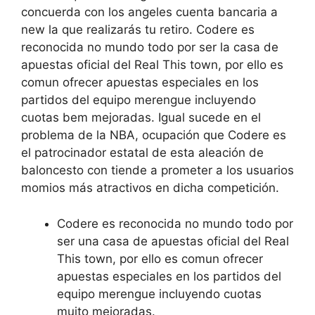
concuerda con los angeles cuenta bancaria a
new la que realizarás tu retiro. Codere es
reconocida no mundo todo por ser la casa de
apuestas oficial del Real This town, por ello es
comun ofrecer apuestas especiales en los
partidos del equipo merengue incluyendo
cuotas bem mejoradas. Igual sucede en el
problema de la NBA, ocupación que Codere es
el patrocinador estatal de esta aleación de
baloncesto con tiende a prometer a los usuarios
momios más atractivos en dicha competición.
Codere es reconocida no mundo todo por
ser una casa de apuestas oficial del Real
This town, por ello es comun ofrecer
apuestas especiales en los partidos del
equipo merengue incluyendo cuotas
muito mejoradas.