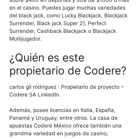
sobre $400 en deportes y otra de $1000 o más
en el casino. Puedes jugar muchas variedades
del black jack, como Lucky Blackjack, Blackjack
Surrender, Black jack Super 21, Perfect
Surrender, Cashback Blackjack o Blackjack
Multijugador.
¿Quién es este
propietario de Codere?
carlos gil rodriguez : Propietario de proyecto –
Codere SA LinkedIn.
Además, posee licencias en Italia, España,
Panamá y Uruguay, entre otros. La casa de
apuestas Codere México ofrece también una
grandma variedad en juegos de casino,