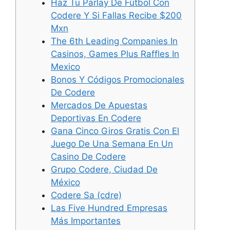
Haz Tu Parlay De Fútbol Con
Codere Y Si Fallas Recibe $200
Mxn
The 6th Leading Companies In
Casinos, Games Plus Raffles In
Mexico
Bonos Y Códigos Promocionales
De Codere
Mercados De Apuestas
Deportivas En Codere
Gana Cinco Giros Gratis Con El
Juego De Una Semana En Un
Casino De Codere
Grupo Codere, Ciudad De
México
Codere Sa (cdre)
Las Five Hundred Empresas
Más Importantes