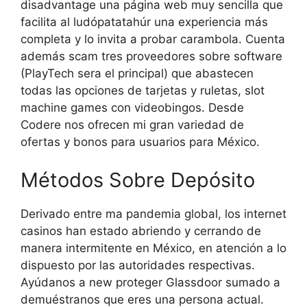
disadvantage una página web muy sencilla que
facilita al ludópatatahúr una experiencia más
completa y lo invita a probar carambola. Cuenta
además scam tres proveedores sobre software
(PlayTech sera el principal) que abastecen
todas las opciones de tarjetas y ruletas, slot
machine games con videobingos. Desde
Codere nos ofrecen mi gran variedad de
ofertas y bonos para usuarios para México.
Métodos Sobre Depósito
Derivado entre ma pandemia global, los internet
casinos han estado abriendo y cerrando de
manera intermitente en México, en atención a lo
dispuesto por las autoridades respectivas.
Ayúdanos a new proteger Glassdoor sumado a
demuéstranos que eres una persona actual.