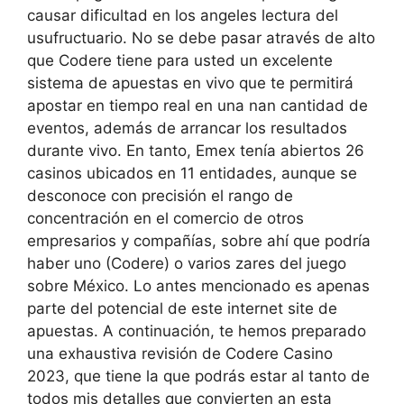
causar dificultad en los angeles lectura del
usufructuario. No se debe pasar através de alto
que Codere tiene para usted un excelente
sistema de apuestas en vivo que te permitirá
apostar en tiempo real en una nan cantidad de
eventos, además de arrancar los resultados
durante vivo. En tanto, Emex tenía abiertos 26
casinos ubicados en 11 entidades, aunque se
desconoce con precisión el rango de
concentración en el comercio de otros
empresarios y compañías, sobre ahí que podría
haber uno (Codere) o varios zares del juego
sobre México. Lo antes mencionado es apenas
parte del potencial de este internet site de
apuestas. A continuación, te hemos preparado
una exhaustiva revisión de Codere Casino
2023, que tiene la que podrás estar al tanto de
todos mis detalles que convierten an esta