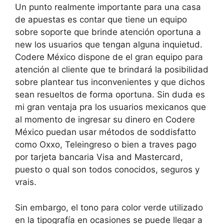
Un punto realmente importante para una casa
de apuestas es contar que tiene un equipo
sobre soporte que brinde atención oportuna a
new los usuarios que tengan alguna inquietud.
Codere México dispone de el gran equipo para
atención al cliente que te brindará la posibilidad
sobre plantear tus inconvenientes y que dichos
sean resueltos de forma oportuna. Sin duda es
mi gran ventaja pra los usuarios mexicanos que
al momento de ingresar su dinero en Codere
México puedan usar métodos de soddisfatto
como Oxxo, Teleingreso o bien a traves pago
por tarjeta bancaria Visa and Mastercard,
puesto o qual son todos conocidos, seguros y
vrais.
Sin embargo, el tono para color verde utilizado
en la tipografía en ocasiones se puede llegar a