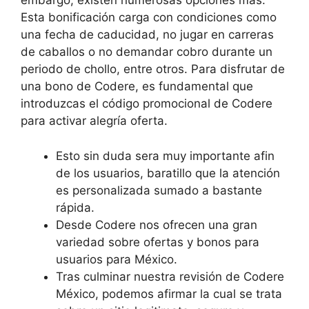
embargo, existen numerosas opciones más.
Esta bonificación carga con condiciones como
una fecha de caducidad, no jugar en carreras
de caballos o no demandar cobro durante un
periodo de chollo, entre otros. Para disfrutar de
una bono de Codere, es fundamental que
introduzcas el código promocional de Codere
para activar alegría oferta.
Esto sin duda sera muy importante afin
de los usuarios, baratillo que la atención
es personalizada sumado a bastante
rápida.
Desde Codere nos ofrecen una gran
variedad sobre ofertas y bonos para
usuarios para México.
Tras culminar nuestra revisión de Codere
México, podemos afirmar la cual se trata