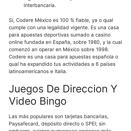
interbancaria.
Sí, Codere México es 100 % fiable, ya o qual
cumple con una legalidad vigente. Es una casa
para apuestas deportivas sumado a casino
online fundada en España, sobre 1980, y la cual
comenzó an operar en México sobre 1998.
Codere es una casa para apuestas española o
qual ha expandido tus actividades a 6 países
latinoamericanos e Italia.
Juegos De Direccion Y
Video Bingo
Las más populares son tarjetas bancarias,
Paysafecard, depósito directo o SPEI; sin