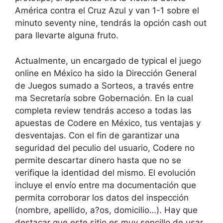
América contra el Cruz Azul y van 1-1 sobre el
minuto seventy nine, tendrás la opción cash out
para llevarte alguna fruto.
Actualmente, un encargado de typical el juego
online en México ha sido la Dirección General
de Juegos sumado a Sorteos, a través entre
ma Secretaría sobre Gobernación. En la cual
completa review tendrás acceso a todas las
apuestas de Codere en México, tus ventajas y
desventajas. Con el fin de garantizar una
seguridad del peculio del usuario, Codere no
permite descartar dinero hasta que no se
verifique la identidad del mismo. El evolución
incluye el envío entre ma documentación que
permita corroborar los datos del inspección
(nombre, apellido, a?os, domicilio…). Hay que
destacar que este sitio es muy sencillo de usar,