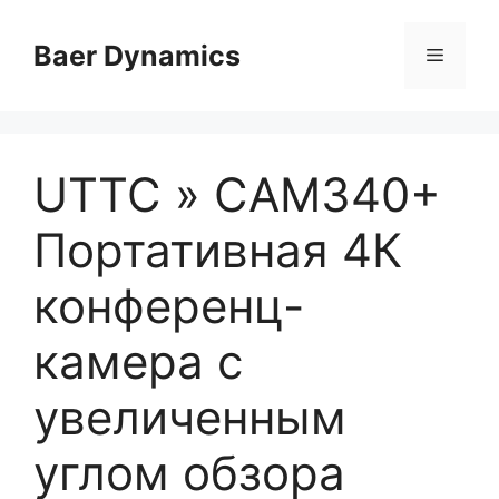
Skip
to
Baer Dynamics
Menu
content
UTTC » CAM340+
Портативная 4К
конференц-
камера с
увеличенным
углом обзора