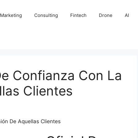
 Marketing
Consulting
Fintech
Drone
AI
De Confianza Con La
las Clientes
ión De Aquellas Clientes