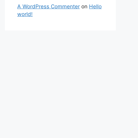
A WordPress Commenter
on
Hello
world!