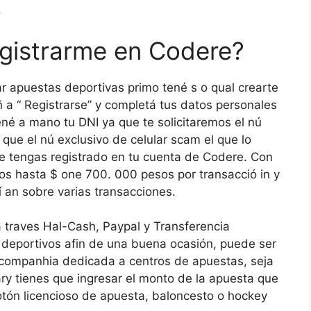
.
gistrarme en Codere?
ar apuestas deportivas primo tené s o qual crearte
ñ a “ Registrarse” y completá tus datos personales
Tené a mano tu DNI ya que te solicitaremos el nú
 que el nú exclusivo de celular scam el que lo
e tengas registrado en tu cuenta de Codere. Con
s hasta $ one 700. 000 pesos por transacció in y
 an sobre varias transacciones.
 a traves Hal-Cash, Paypal y Transferencia
 deportivos afin de una buena ocasión, puede ser
 companhia dedicada a centros de apuestas, seja
ary tienes que ingresar el monto de la apuesta que
botón licencioso de apuesta, baloncesto o hockey