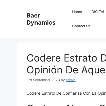
Skip
to
Home
DIGITAL
Baer
content
Dynamics
Contact Us
Codere Estrato 
Opinión De Aquel
3rd September 2023
by
admin
Codere Estrato De Confianza Con La Opin