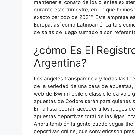
mantener el conato de los clientes exist
durante este trimestre, en un que hemos 
exacto periodo de 2021”. Esta empresa es
Europa, así como Latinoamérica tais com
de salas de juego sumado a son referente
¿cómo Es El Registr
Argentina?
Los angeles transparencia y todas las lic
de la seriedad de una casa de apuestas, d
web de Bwin mobile o classic le da voie g
apuestas de Codore serán para quienes s
En la lista podrán acceder a los juegos de
apuestas deportivas total de las ligas loca
Ahora también la gente puede seguir the 
deportivas online, que sony ericsson pr