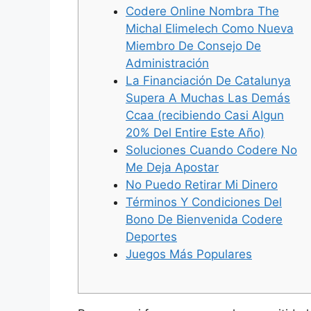
Codere Online Nombra The
Michal Elimelech Como Nueva
Miembro De Consejo De
Administración
La Financiación De Catalunya
Supera A Muchas Las Demás
Ccaa (recibiendo Casi Algun
20% Del Entire Este Año)
Soluciones Cuando Codere No
Me Deja Apostar
No Puedo Retirar Mi Dinero
Términos Y Condiciones Del
Bono De Bienvenida Codere
Deportes
Juegos Más Populares